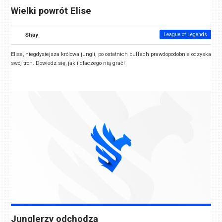
Wielki powrót Elise
Shay
League of Legends
Elise, niegdysiejsza królowa jungli, po ostatnich buffach prawdopodobnie odzyska
swój tron. Dowiedz się, jak i dlaczego nią grać!
Junglerzy odchodzą