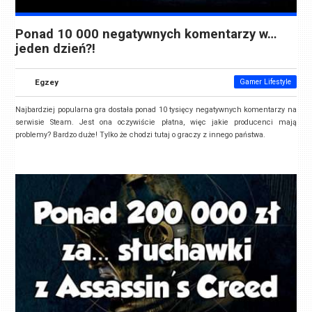
Ponad 10 000 negatywnych komentarzy w…
jeden dzień?!
Egzey
Gamer Lifestyle
Najbardziej popularna gra dostała ponad 10 tysięcy negatywnych komentarzy na
serwisie Steam. Jest ona oczywiście płatna, więc jakie producenci mają
problemy? Bardzo duże! Tylko że chodzi tutaj o graczy z innego państwa.