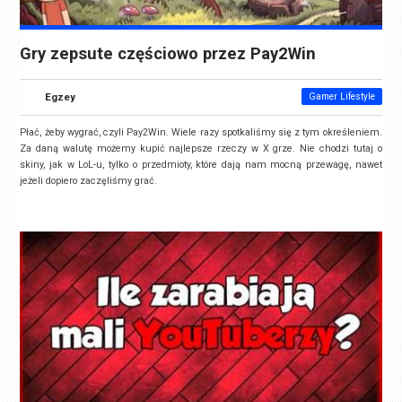
Gry zepsute częściowo przez Pay2Win
Egzey
Gamer Lifestyle
Płać, żeby wygrać, czyli Pay2Win. Wiele razy spotkaliśmy się z tym określeniem.
Za daną walutę możemy kupić najlepsze rzeczy w X grze. Nie chodzi tutaj o
skiny, jak w LoL-u, tylko o przedmioty, które dają nam mocną przewagę, nawet
jeżeli dopiero zaczęliśmy grać.