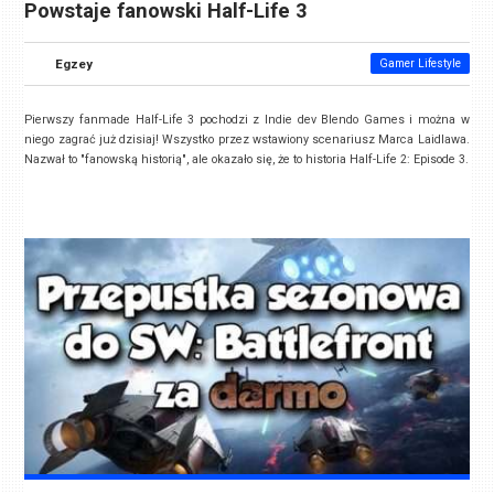
Powstaje fanowski Half-Life 3
Egzey
Gamer Lifestyle
Pierwszy fanmade Half-Life 3 pochodzi z Indie dev Blendo Games i można w
niego zagrać już dzisiaj! Wszystko przez wstawiony scenariusz
Marca Laidlawa.
Nazwał to "fanowską historią", ale okazało się, że to historia Half-Life 2: Episode 3.