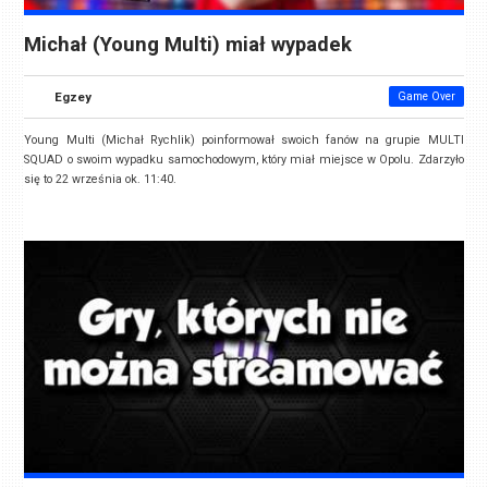
Michał (Young Multi) miał wypadek
Egzey
Game Over
Young Multi (Michał Rychlik) poinformował swoich fanów na grupie MULTI
SQUAD o swoim wypadku samochodowym, który miał miejsce w Opolu. Zdarzyło
się to 22 września ok. 11:40.