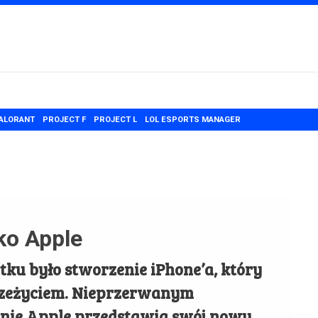
ALORANT
PROJECT F
PROJECT L
LOL ESPORTS MANAGER
ko Apple
ku było stworzenie iPhone’a, który
rzeżyciem. Nieprzerwanym
śnie Apple przedstawia swój nowy