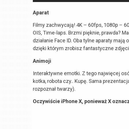
Aparat
Filmy zachwycają! 4K – 60fps, 1080p – 6
OIS, Time-laps. Brzmi pięknie, prawda? Mam
działanie Face ID. Oba tylne aparaty mają 
dzięki którym zrobisz fantastyczne zdjęc
Animoji
Interaktywne emotki. Z tego najwięcej os
kotka, robota czy.. Kupę. Sama prezentacja
rozpoznał twarzy).
Oczywiście iPhone X, ponieważ X oznac