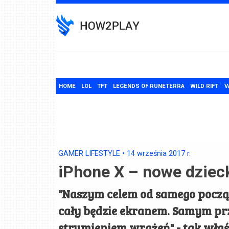
Skip
to
content
HOME
LOL
TFT
LEGENDS OF RUNETERRA
WILD RIFT
V
GAMER LIFESTYLE
•
14 września 2017
r.
iPhone X – nowe dziec
"Naszym celem od samego począt
cały będzie ekranem. Samym p
strumieniem wrażeń" - tak wła