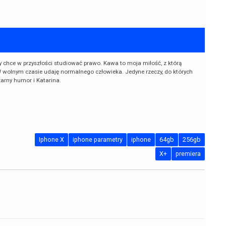
ry chce w przyszłości studiować prawo. Kawa to moja miłość, z którą
 wolnym czasie udaję normalnego człowieka. Jedyne rzeczy, do których
arny humor i Katarina.
Iphone X
iphone parametry
iphone
64gb
256gb
X+
premiera