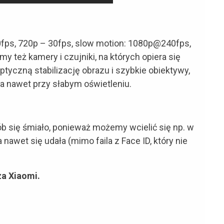
0fps, 720p – 30fps, slow motion: 1080p@240fps,
y też kamery i czujniki, na których opiera się
optyczną stabilizację obrazu i szybkie obiektywy,
ia nawet przy słabym oświetleniu.
ób się śmiało, ponieważ możemy wcielić się np. w
 nawet się udała (mimo faila z Face ID, który nie
za Xiaomi.