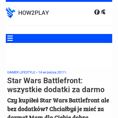
Skip
to
content
GAMER LIFESTYLE
•
14 września 2017
r.
Star Wars Battlefront:
wszystkie dodatki za darmo
Czy kupiłeś Star Wars Battlefront ale
bez dodatków? Chciałbyś je mieć za
darmo? Mam dla Ciebie dobrą