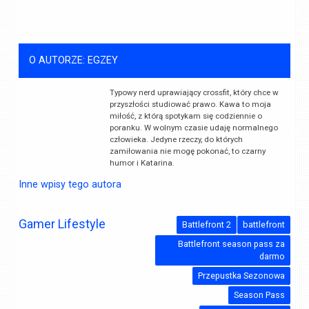
O AUTORZE: EGZEY
Typowy nerd uprawiający crossfit, który chce w
przyszłości studiować prawo. Kawa to moja
miłość, z którą spotykam się codziennie o
poranku. W wolnym czasie udaję normalnego
człowieka. Jedyne rzeczy, do których
zamiłowania nie mogę pokonać, to czarny
humor i Katarina.
Inne wpisy tego autora
Gamer Lifestyle
Battlefront 2
battlefront
Battlefront season pass za
darmo
Przepustka Sezonowa
Season Pass