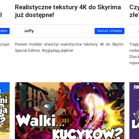
Realistyczne tekstury 4K do Skyrima
Czy
I
już dostępne!
złe
Jeffy
style
Gamer Lifestyle
część
Pewien modder stworzył realistyczne tekstury 4K do Skyrim:
Trapy
Special Edition. Wyglądają pięknie!
nada
Dlac
najwa