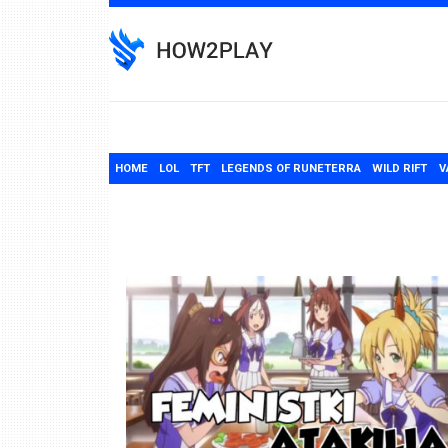
Skip
to
content
HOME
LOL
TFT
LEGENDS OF RUNETERRA
WILD RIFT
V