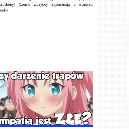
problemy? Czemu wszyscy zapominają o istnieniu
ando?