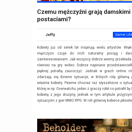
Czemu mężczyźni grają damskimi
postaciami?
Jeffy
Gamer Life
Kobiety już od setek lat inspirują wielu artystów. Wię
mężczyzn czuje do nich naturalny pociąg i dar
zainteresowaniem. Jak wszyscy dobrze wiemy przekłada 
również na gry wideo. Dobrze napisane przedstawicielk
pięknej potrafią zauroczyć. Jednak w grach online ró
zdarzają się dziwne sytuacje, w których rolę główną 
właśnie kobiety. Pewnie chociaż raz słyszeliście o sytua
której w np. Overwatchu jeden z graczy robił co potrafił by 
kobietę z jego drużyny, jednak w tym artykule przyjrzy
sytuacjom z gier MMO RPG. W roli głównej kobiece piksele