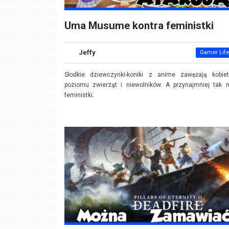
Uma Musume kontra feministki
Jeffy
Gamer Life
Słodkie dziewczynki-koniki z anime zawężają kobie
poziomu zwierząt i niewolników. A przynajmniej tak 
feministki.