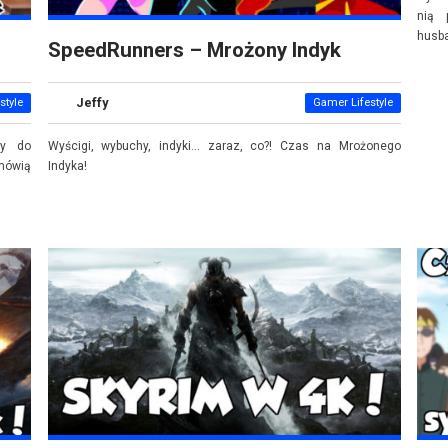
nią 
husb
SpeedRunners – Mrożony Indyk
Jeffy
style
Gamer Lifestyle
ty do
Wyścigi, wybuchy, indyki... zaraz, co?! Czas na Mrożonego
mówią
Indyka!