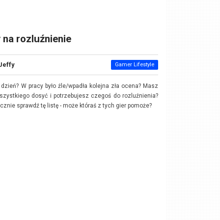
 na rozluźnienie
Jeffy
Gamer Lifestyle
 dzień? W pracy było źle/wpadła kolejna zła ocena? Masz
szystkiego dosyć i potrzebujesz czegoś do rozluźnienia?
cznie sprawdź tę listę - może któraś z tych gier pomoże?