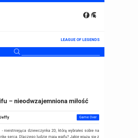
LEAGUE OF LEGENDS
ifu – nieodwzajemniona miłość
Jeffy
Game Over
 - nieistniejąca dziewczynka 2D, którą wybrałeś sobie na
nkę serca. Dlaczego ludzie mają waifu? Jakie wiążą się z