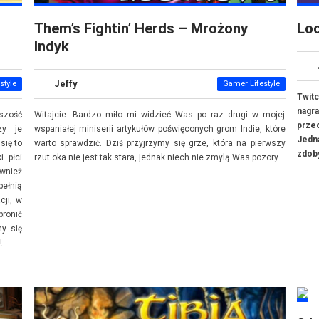
Them’s Fightin’ Herds – Mrożony
Loo
Indyk
Jeffy
style
Gamer Lifestyle
Twit
nagr
kszość
Witajcie. Bardzo miło mi widzieć Was po raz drugi w mojej
prze
zy je
wspaniałej miniserii artykułów poświęconych grom Indie, które
Jedn
się to
warto sprawdzić. Dziś przyjrzymy się grze, która na pierwszy
zdoby
i płci
rzut oka nie jest tak stara, jednak niech nie zmylą Was pozory...
wnież
pełnią
cji, w
bronić
my się
!