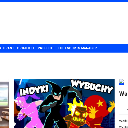
ALORANT
PROJECT F
PROJECT L
LOL ESPORTS MANAGER
Wa
Waifu
wybra