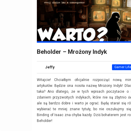
Beholder – Mrożony Indyk
Jeffy
Gamer Life
Witajcie! Chciałbym oficjalnie rozpocząć nową mini
artykułów. Będzie ona nosiła nazwę Mrożony Indyk! Dl
taka? Ano dlatego, że w tych wpisach poczytacie o
zdaniem przyzwoitych indykach, które nie są zbytnio ś
ale są bardzo dobre i warto je ograć. Będę starał się r
wybierać te mniej znane tytuły, bo nie oszukujmy się
Binding of Isaac zna chyba każdy. Dziś bohaterem jest ro
Beholder!