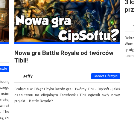
3 k
pr
Dobrz
Wam 
tytuł
Nowa gra Battle Royale od twórców
lub m
Tibii!
style
Jeffy
Gamer Lifestyle
serię
aczego
Graliście w Tibię? Chyba każdy grał. Twórcy Tibii - CipSoft - jakiś
 moim
czas temu na oficjalnym Facebooku Tibii ogłosili swój nowy
wieże,
projekt... Battle Royale?
ównież
: The
syjski