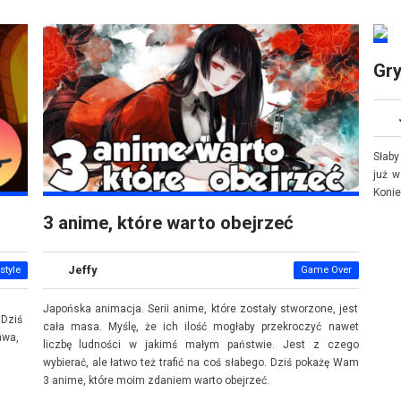
Gry
Słaby
już w
Konie
3 anime, które warto obejrzeć
Jeffy
style
Game Over
Japońska animacja. Serii anime, które zostały stworzone, jest
 Dziś
cała masa. Myślę, że ich ilość mogłaby przekroczyć nawet
awa,
liczbę ludności w jakimś małym państwie. Jest z czego
wybierać, ale łatwo też trafić na coś słabego. Dziś pokażę Wam
3 anime, które moim zdaniem warto obejrzeć.