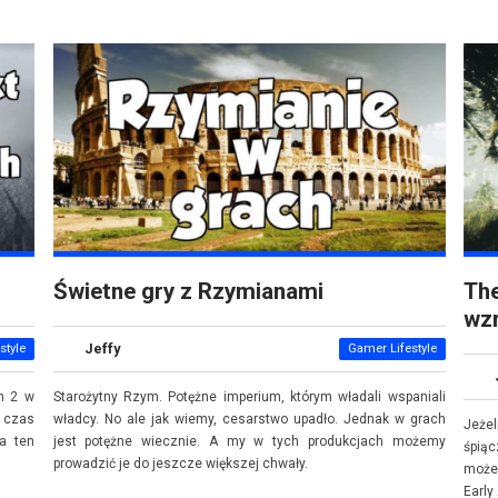
Świetne gry z Rzymianami
The
wz
Jeffy
style
Gamer Lifestyle
em 2 w
Starożytny Rzym. Potężne imperium, którym władali wspaniali
ś czas
władcy. No ale jak wiemy, cesarstwo upadło. Jednak w grach
Jeżel
a ten
jest potężne wiecznie. A my w tych produkcjach możemy
śpiąc
prowadzić je do jeszcze większej chwały.
możec
Early