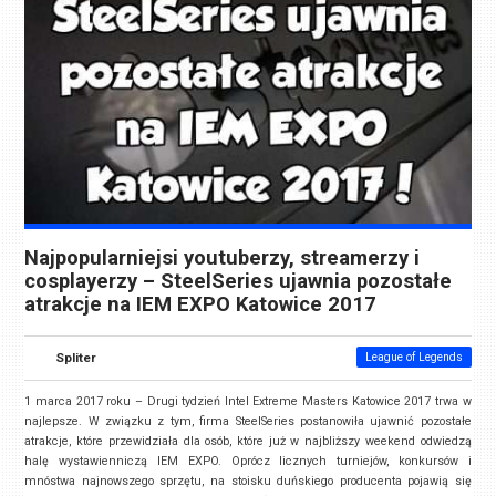
Najpopularniejsi youtuberzy, streamerzy i
cosplayerzy – SteelSeries ujawnia pozostałe
atrakcje na IEM EXPO Katowice 2017
Spliter
League of Legends
1 marca 2017 roku – Drugi tydzień Intel Extreme Masters Katowice 2017 trwa w
najlepsze. W związku z tym, firma SteelSeries postanowiła ujawnić pozostałe
atrakcje, które przewidziała dla osób, które już w najbliższy weekend odwiedzą
halę wystawienniczą IEM EXPO. Oprócz licznych turniejów, konkursów i
mnóstwa najnowszego sprzętu, na stoisku duńskiego producenta pojawią się