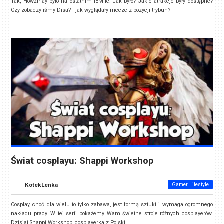
Tak, How2Play było na ostatnim IEM-ie. Jak było? Jakie atrakcje były dostępne?
Czy zobaczyliśmy Disa? I jak wyglądały mecze z pozycji trybun?
Świat cosplayu: Shappi Workshop
KotekLenka
Gamer Lifestyle
Cosplay, choć dla wielu to tylko zabawa, jest formą sztuki i wymaga ogromnego
nakładu pracy. W tej serii pokażemy Wam świetne stroje różnych cosplayerów.
Dzisiaj Shappi Workshop, cosplayerka z Polski!