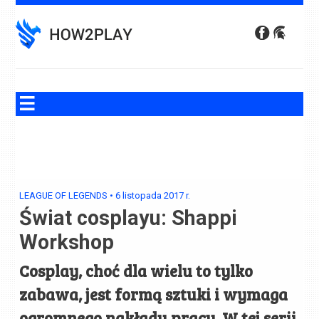
Skip
to
content
LEAGUE OF LEGENDS
•
6 listopada 2017
r.
Świat cosplayu: Shappi
Workshop
Cosplay, choć dla wielu to tylko
zabawa, jest formą sztuki i wymaga
ogromnego nakładu pracy. W tej serii