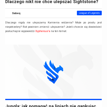
Dlaczego nikt nie chce ulepszać Sightstone?
Sabeq
League of Legends
Dlaczego nigdy nie ulepszamy Kamienia widzenia? Może po prostu jest
niepotrzebny? Riot powinien zmienić ulepszenie? Jeżeli chcecie się dowiedzieć
posłuchajcie wypowiedzi
Xypherous'a
na ten temat.
Jungla: jak pomagać na liniach nie gankując.