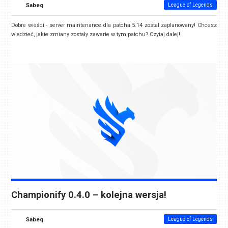
Sabeq
League of Legends
Dobre wieści - server maintenance dla patcha 5.14 został zaplanowany! Chcesz
wiedzieć, jakie zmiany zostały zawarte w tym patchu? Czytaj dalej!
Championify 0.4.0 – kolejna wersja!
Sabeq
League of Legends