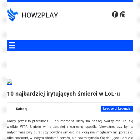
Skip
to
content
10 najbardziej irytujących śmierci w LoL-u
Sabeq
League of Legends
Każdy przez to przechodził. Ten moment, kiedy na naszej twarzy maluje się
wielkie WTF. Śmierć w najbardziej nieznośny sposób. Nieważne, czy był to
natychmiastowy burst, czy powolna śmierć, na którą nie mogliśmy nic poradzić.
Albo moment, w którym chciałeś pomóc, ale powstrzymało Cię dołujące uczucie