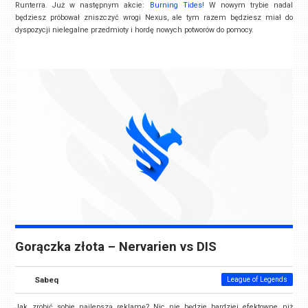
Runterra. Już w następnym akcie:
Burning Tides!
W nowym trybie nadal
będziesz próbował zniszczyć wrogi Nexus, ale tym razem będziesz miał do
dyspozycji nielegalne przedmioty i hordę nowych potworów do pomocy.
Gorączka złota – Nervarien vs DIS
Sabeq
League of Legends
Jak zrobić sobie najlepszą reklamę? Nic nie będzie bardziej efektowne niż