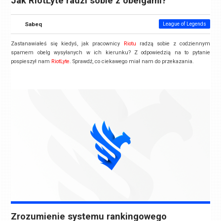
Jak RiotLyte radzi sobie z obelgami?
Sabeq
League of Legends
Zastanawiałeś się kiedyś, jak pracownicy
Riotu
radzą sobie z codziennym
spamem obelg wysyłanych w ich kierunku? Z odpowiedzią na to pytanie
pospieszył nam
RiotLyte
. Sprawdź, co ciekawego miał nam do przekazania.
Zrozumienie systemu rankingowego