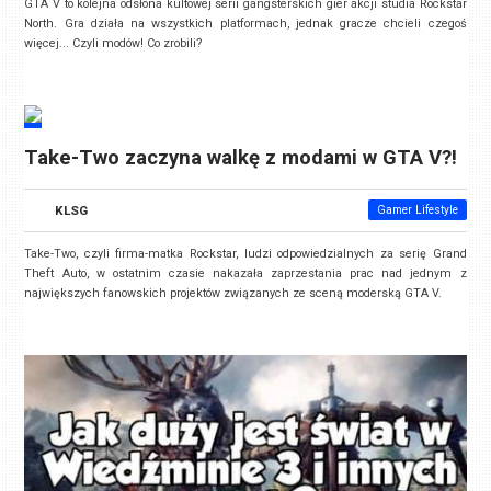
GTA V to kolejna odsłona kultowej serii gangsterskich gier akcji studia Rockstar
North. Gra działa na wszystkich platformach, jednak gracze chcieli czegoś
więcej... Czyli modów! Co zrobili?
Take-Two zaczyna walkę z modami w GTA V?!
KLSG
Gamer Lifestyle
Take-Two, czyli firma-matka Rockstar, ludzi odpowiedzialnych za serię Grand
Theft Auto, w ostatnim czasie nakazała zaprzestania prac nad jednym z
największych fanowskich projektów związanych ze sceną moderską GTA V.