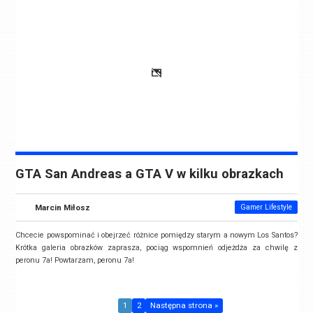
GTA San Andreas a GTA V w kilku obrazkach
Marcin Miłosz
Gamer Lifestyle
Chcecie powspominać i obejrzeć różnice pomiędzy starym a nowym Los Santos?
Krótka galeria obrazków zaprasza, pociąg wspomnień odjeżdża za chwilę z
peronu 7a! Powtarzam, peronu 7a!
1
2
Następna strona »