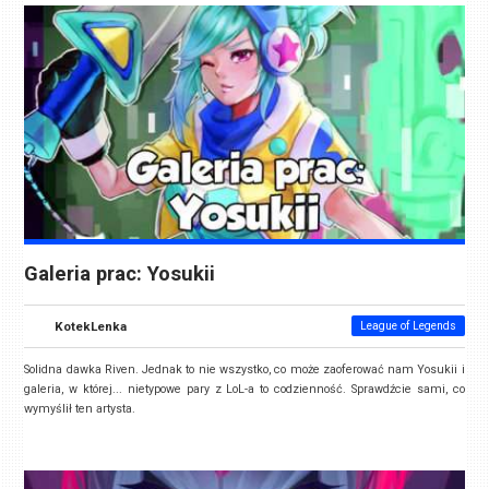
Galeria prac: Yosukii
KotekLenka
League of Legends
Solidna dawka Riven. Jednak to nie wszystko, co może zaoferować nam Yosukii i
galeria, w której... nietypowe pary z LoL-a to codzienność. Sprawdźcie sami, co
wymyślił ten artysta.