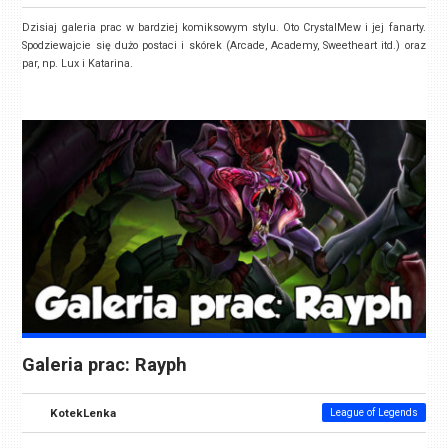
Dzisiaj galeria prac w bardziej komiksowym stylu. Oto CrystalMew i jej fanarty.
Spodziewajcie się dużo postaci i skórek (Arcade, Academy, Sweetheart itd.) oraz
par, np. Lux i Katarina.
Galeria prac: Rayph
KotekLenka
League of Legends