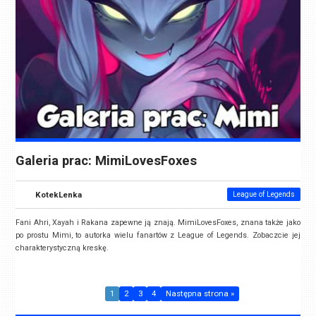
Galeria prac: MimiLovesFoxes
KotekLenka
League of Legends
Fani Ahri, Xayah i Rakana zapewne ją znają. MimiLovesFoxes, znana także jako
po prostu Mimi, to autorka wielu fanartów z League of Legends. Zobaczcie jej
charakterystyczną kreskę.
1
2
3
4
Następna strona »