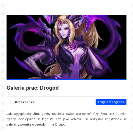
Galeria prac: Drogod
KotekLenka
League of Legends
Jak wyglądałaby Jinx, gdyby rozplotła swoje warkocze? Czy Zyra bez kucyka
byłaby ładniejsza? Do tego Vel'Koz jako kobieta... to wszystko znajdziecie w
galerii rysownika o pseudonimie Drogod.