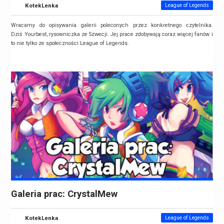
KotekLenka
League of Legends
Wracamy do opisywania galerii poleconych przez konkretnego czytelnika.
Dziś Yourbest, rysowniczka ze Szwecji. Jej prace zdobywają coraz więcej fanów i
to nie tylko ze społeczności League of Legends.
Galeria prac: CrystalMew
KotekLenka
League of Legends