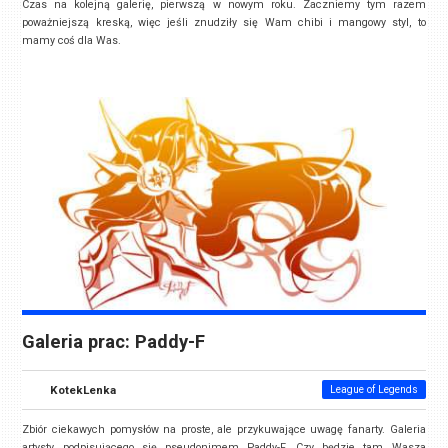
Czas na kolejną galerię, pierwszą w nowym roku. Zaczniemy tym razem
poważniejszą kreską, więc jeśli znudziły się Wam chibi i mangowy styl, to
mamy coś dla Was.
Galeria prac: Paddy-F
KotekLenka
League of Legends
Zbiór ciekawych pomysłów na proste, ale przykuwające uwagę fanarty. Galeria
artysty podpisującego się pseudonimem Paddy-F. Czy będzie tam Wasza