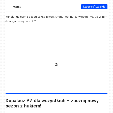
metsu
League of Legends
Minęło już trochę czasu odkąd rework Shena jest na serwerach live. Co w nim
działa, a co się popsuło?
Dopalacz PZ dla wszystkich – zacznij nowy
sezon z hukiem!