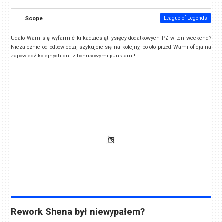
Scope
League of Legends
Udało Wam się wyfarmić kilkadziesiąt tysięcy dodatkowych PZ w ten weekend?
Niezależnie od odpowiedzi, szykujcie się na kolejny, bo oto przed Wami oficjalna
zapowiedź kolejnych dni z bonusowymi punktami!
Rework Shena był niewypałem?