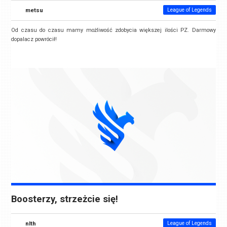
metsu
League of Legends
Od czasu do czasu mamy możliwość zdobycia większej ilości PZ. Darmowy
dopalacz powrócił!
Boosterzy, strzeżcie się!
nlth
League of Legends