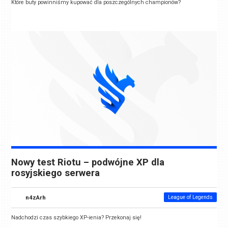
Które buty powinniśmy kupować dla poszczególnych championów?
Nowy test Riotu – podwójne XP dla
rosyjskiego serwera
n4zArh
League of Legends
Nadchodzi czas szybkiego XP-ienia? Przekonaj się!