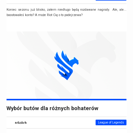
Koniec sezonu już blisko, zatem niedługo będą rozdawane nagrody. Ale, ale...
boostowałeś konto? A może Riot Cię o to podejrzewa?
Wybór butów dla różnych bohaterów
n4zArh
League of Legends