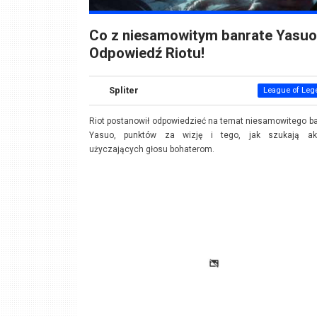
Co z niesamowitym banrate Yasu
Odpowiedź Riotu!
Spliter
League of Leg
Riot postanowił odpowiedzieć na temat niesamowitego b
Yasuo, punktów za wizję i tego, jak szukają ak
użyczających głosu bohaterom.