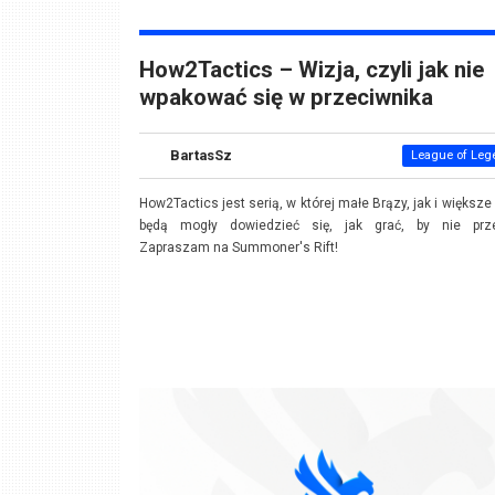
How2Tactics – Wizja, czyli jak nie
wpakować się w przeciwnika
BartasSz
League of Leg
How2Tactics jest serią, w której małe Brązy, jak i większe
będą mogły dowiedzieć się, jak grać, by nie prze
Zapraszam na Summoner's Rift!