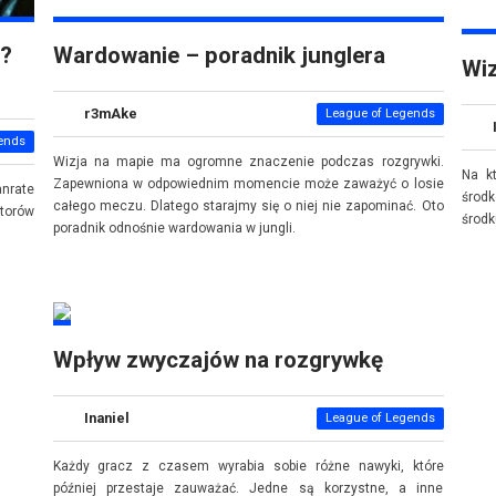
o?
Wardowanie – poradnik junglera
Wiz
r3mAke
League of Legends
ends
Wizja na mapie ma ogromne znaczenie podczas rozgrywki.
Na kt
Zapewniona w odpowiednim momencie może zaważyć o losie
anrate
środk
całego meczu. Dlatego starajmy się o niej nie zapominać. Oto
torów
środk
poradnik odnośnie wardowania w jungli.
Wpływ zwyczajów na rozgrywkę
Inaniel
League of Legends
Każdy gracz z czasem wyrabia sobie różne nawyki, które
później przestaje zauważać. Jedne są korzystne, a inne