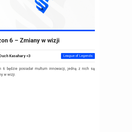
on 6 – Zmiany w wizji
Duch Kasahary <3
League of Legends
n 6 będzie posiadał multum innowacji, jedną z nich są
y w wizji.