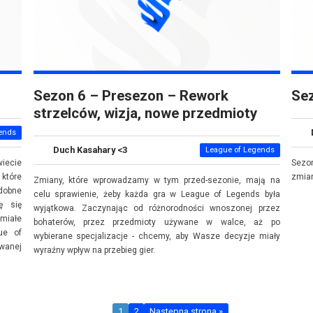
Sezon 6 – Presezon – Rework
Sez
strzelców, wizja, nowe przedmioty
ends
Duch Kasahary <3
League of Legends
iecie
Sezo
które
zmian
Zmiany, które wprowadzamy w tym przed-sezonie, mają na
dobne
celu sprawienie, żeby każda gra w League of Legends była
ę się
wyjątkowa. Zaczynając od różnorodności wnoszonej przez
miałe
bohaterów, przez przedmioty używane w walce, aż po
ue of
wybierane specjalizacje - chcemy, aby Wasze decyzje miały
wanej
wyraźny wpływ na przebieg gier.
1
2
Następna strona »