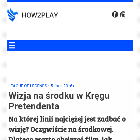
Skip
to
content
LEAGUE OF LEGENDS
•
5 lipca 2016
r.
Wizja na środku w Kręgu
Pretendenta
Na której linii najciężej jest zadbać o
wizję? Oczywiście na środkowej.
Dlatego warto obejrzeć film, jak