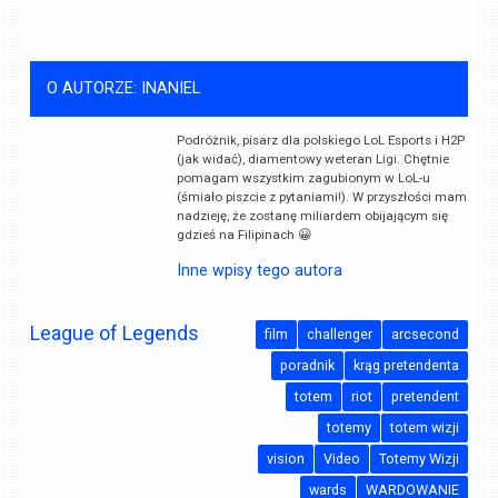
O AUTORZE: INANIEL
Podróżnik, pisarz dla polskiego LoL Esports i H2P
(jak widać), diamentowy weteran Ligi. Chętnie
pomagam wszystkim zagubionym w LoL-u
(śmiało piszcie z pytaniami!). W przyszłości mam
nadzieję, że zostanę miliardem obijającym się
gdzieś na Filipinach 😀
Inne wpisy tego autora
League of Legends
film
challenger
arcsecond
poradnik
krąg pretendenta
totem
riot
pretendent
totemy
totem wizji
vision
Video
Totemy Wizji
wards
WARDOWANIE