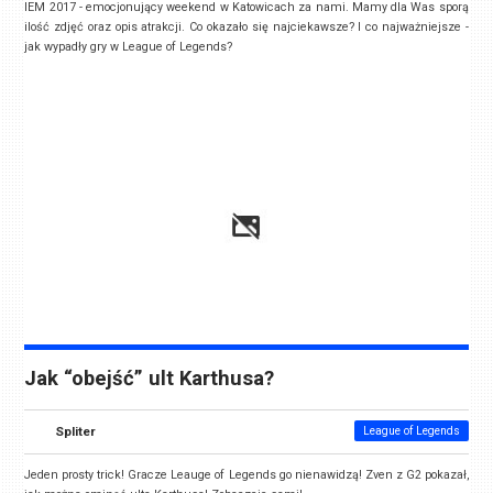
IEM 2017 - emocjonujący weekend w Katowicach za nami. Mamy dla Was sporą
ilość zdjęć oraz opis atrakcji. Co okazało się najciekawsze? I co najważniejsze -
jak wypadły gry w League of Legends?
Jak “obejść” ult Karthusa?
Spliter
League of Legends
Jeden prosty trick! Gracze Leauge of Legends go nienawidzą! Zven z G2 pokazał,