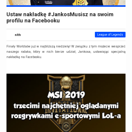
Ustaw nakładkę #JankosMusisz na swoim
profilu na Facebooku
nlth
League of Legends
Finały Worldsów już w najbliższą niedzielę! W związku z tym możecie wesprzeć
naszego rodaka, który w nich bierze udział, Jankosa, ustawiając specjalną
nakładkę na Facebooku.