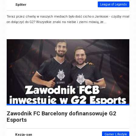
Spliter
League of Legends
Teraz przez chwilę w naszych mediach było dość cicho o Jankosie - czyżby miał
on dołączyć do G2? Wszystkie znaki na niebie i ziemi mówią, że...
Zawodnik FC Barcelony dofinansowuje G2
Esports
Kezja-san
Gamer Lifestyle