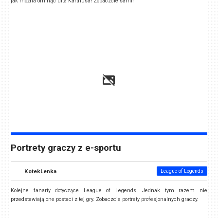
jak można ominąć ulta Karthusa! Zobaczcie sami!
Portrety graczy z e-sportu
KotekLenka
League of Legends
Kolejne fanarty dotyczące League of Legends. Jednak tym razem nie
przedstawiają one postaci z tej gry. Zobaczcie portrety profesjonalnych graczy.