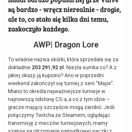
są bardzo - wręcz nierealnie - drogie,
ale to, co stało się kilka dni temu,
zaskoczyło każdego.
AWP| Dragon Lore
To właśnie nazwa skórki, która sprzedała się za
dokładnie
203 291,92 zł
. Niezła sumka co? A z
jakiej okazji ją kupiono? Ano w poprzedni
weekend zakończył się turniej z serii “Major”.
Miano to określa najważniejsze turnieje w
najnowszą odsłonę CS-a, a co z tym idzie –
gracze mający szczęście mogą zarobić. Jeśli
połączymy Twitcha ze Steamem, oglądając
transmisję z meczów turniejowych, mamy
szansę na otrzymanie pamiątkowej paczki z