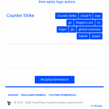
Inne wpisy tego autora
Counter Strike
Counter Strike
cloud 9
awp
g2
Dragon Lore
cs
major
go
global ovensive
Twitch
steam
Wczytaj komentarze
KONTAKT
REGULAMIN SERWISU
POLITYKA PRYWATNOŚCI
© 2012 - 2026 How2Play, wszystkie prawa zastrzeżone.
By
Blejdy