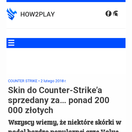
Skip
to
content
COUNTER STRIKE
•
2 lutego 2018
r.
Skin do Counter-Strike’a
sprzedany za… ponad 200
000 złotych
Wszyscy wiemy, że niektóre skórki w
nadal bardzo popularnej grze Valve