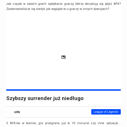
Jak często w swoich grach spotykacie graczy, którzy decydują się pójść AFK?
Zastanawialiście się kiedyś jak wygląda to u graczy w innych dywizjach?
Szybszy surrender już niedługo
nlth
League of Legends
3 AFK-ów w teamie, gra przegrana już w 10 minucie czy inne sytuacje...