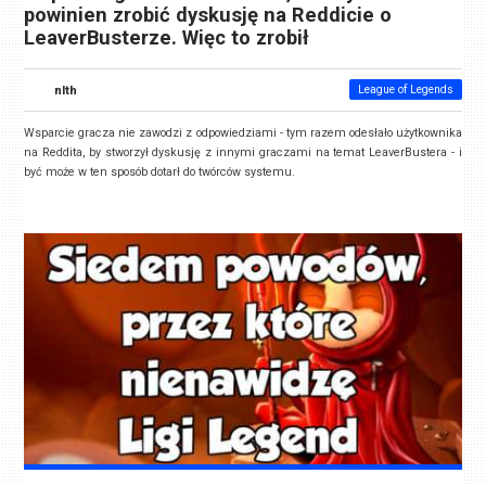
powinien zrobić dyskusję na Reddicie o
LeaverBusterze. Więc to zrobił
nlth
League of Legends
Wsparcie gracza nie zawodzi z odpowiedziami - tym razem odesłało użytkownika
na Reddita, by stworzył dyskusję z innymi graczami na temat LeaverBustera - i
być może w ten sposób dotarł do twórców systemu.