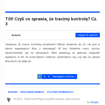
Tilt! Czyli co sprawia, że tracimy kontrolę? Cz.
3
Astoril
League of Legends
Uważacie, że macie anielską cierpliwość? Macie wrażenie, że nic nie jest w
stanie wyprowadzić Was z równowagi? W tym felietonie mam zamiar
skoncentrować się na sytuacjach, które powodują, że podczas rozgrywki
wpadamy w tilt. Po przeczytaniu artykułu zastanówcie się, czy aby na pewno
Was też to nie dotyczy!
1
2
3
Następna strona »
KONTAKT
REGULAMIN SERWISU
POLITYKA PRYWATNOŚCI
© 2012 - 2026 How2Play, wszystkie prawa zastrzeżone.
By
Blejdy