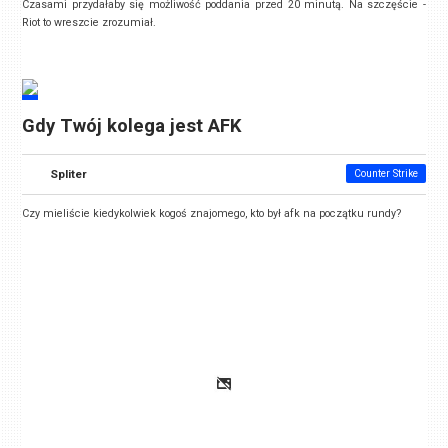
Czasami przydałaby się możliwość poddania przed 20 minutą. Na szczęście -
Riot to wreszcie zrozumiał.
Gdy Twój kolega jest AFK
Spliter
Counter Strike
Czy mieliście kiedykolwiek kogoś znajomego, kto był afk na początku rundy?