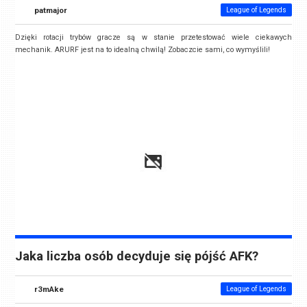
patmajor
League of Legends
Dzięki rotacji trybów gracze są w stanie przetestować wiele ciekawych
mechanik. ARURF jest na to idealną chwilą! Zobaczcie sami, co wymyślili!
Jaka liczba osób decyduje się pójść AFK?
r3mAke
League of Legends