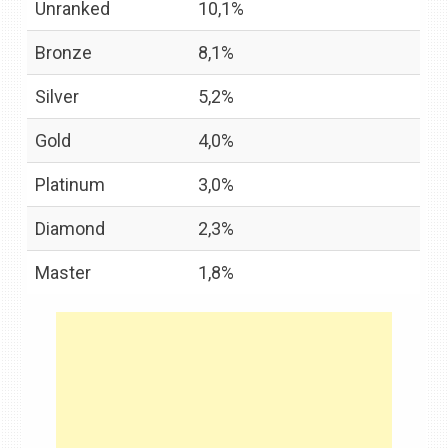
Unranked
10,1%
Bronze
8,1%
Silver
5,2%
Gold
4,0%
Platinum
3,0%
Diamond
2,3%
Master
1,8%