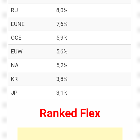
RU
8,0%
EUNE
7,6%
OCE
5,9%
EUW
5,6%
NA
5,2%
KR
3,8%
JP
3,1%
Ranked Flex