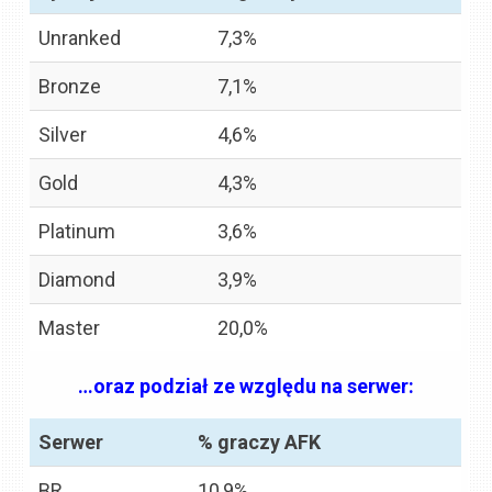
Unranked
7,3%
Bronze
7,1%
Silver
4,6%
Gold
4,3%
Platinum
3,6%
Diamond
3,9%
Master
20,0%
…oraz podział ze względu na serwer:
Serwer
% graczy AFK
BR
10,9%