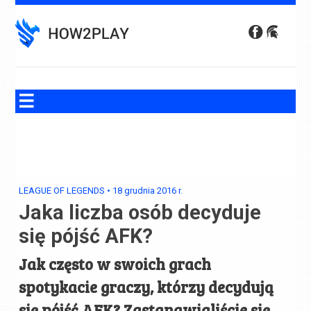
Skip
to
content
LEAGUE OF LEGENDS
•
18 grudnia 2016
r.
Jaka liczba osób decyduje
się pójść AFK?
Jak często w swoich grach
spotykacie graczy, którzy decydują
się pójść AFK? Zastanawialiście się