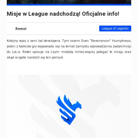
Misje w League nadchodzą! Oficjalne info!
Remol
League of Legends
Kolejny wpis z serii /od developera. Tym razem Evan “Revenancer” Humphreys,
jeden z twórców gry wypowiada się na temat zamysłu wprowadzenia zadań/misji
do LoL-a. Rioter opisuje na czym miałyby mniej-więcej polegać te misję oraz
skąd w ogóle narodził się ten pomysł.