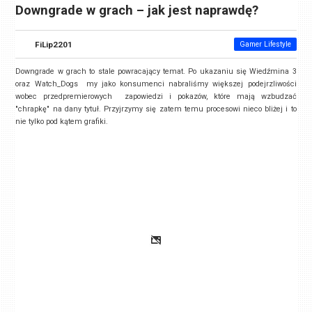
Downgrade w grach – jak jest naprawdę?
FiLip2201
Gamer Lifestyle
Downgrade w grach to stale powracający temat. Po ukazaniu się Wiedźmina 3
oraz Watch_Dogs my jako konsumenci nabraliśmy większej podejrzliwości
wobec przedpremierowych zapowiedzi i pokazów, które mają wzbudzać
"chrapkę" na dany tytuł. Przyjrzymy się zatem temu procesowi nieco bliżej i to
nie tylko pod kątem grafiki.