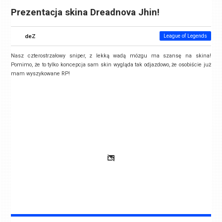
Prezentacja skina Dreadnova Jhin!
deZ
League of Legends
Nasz czterostrzałowy sniper, z lekką wadą mózgu ma szansę na skina!
Pomimo, że to tylko koncepcja sam skin wygląda tak odjazdowo, że osobiście już
mam wyszykowane RP!