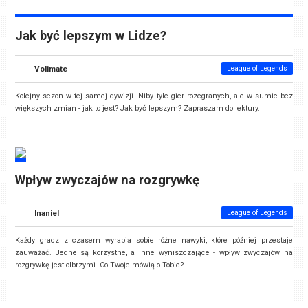
Jak być lepszym w Lidze?
Volimate
League of Legends
Kolejny sezon w tej samej dywizji. Niby tyle gier rozegranych, ale w sumie bez
większych zmian - jak to jest? Jak być lepszym? Zapraszam do lektury.
Wpływ zwyczajów na rozgrywkę
Inaniel
League of Legends
Każdy gracz z czasem wyrabia sobie różne nawyki, które później przestaje
zauważać. Jedne są korzystne, a inne wyniszczające - wpływ zwyczajów na
rozgrywkę jest olbrzymi. Co Twoje mówią o Tobie?