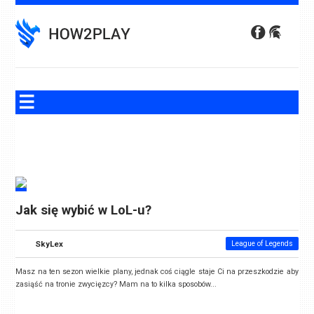
Skip
to
content
Jak się wybić w LoL-u?
SkyLex
League of Legends
Masz na ten sezon wielkie plany, jednak coś ciągle staje Ci na przeszkodzie aby
zasiąść na tronie zwycięzcy? Mam na to kilka sposobów...