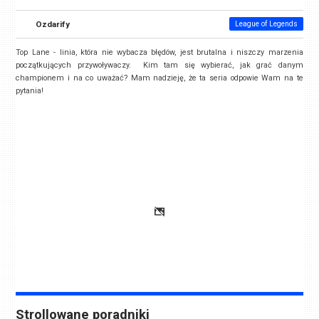
Ozdarify
League of Legends
Top Lane - linia, która nie wybacza błędów, jest brutalna i niszczy marzenia
początkujących przywoływaczy. Kim tam się wybierać, jak grać danym
championem i na co uważać? Mam nadzieję, że ta seria odpowie Wam na te
pytania!
Strollowane poradniki