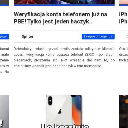
Weryfikacja konta telefonem już na
iPh
PBE! Tylko jest jeden haczyk..
iPh
Spliter
gowy
League of Legends
iaomi
Dzieńdobry - właśnie przed chwilą została odkryta w kliencie
Oto i
a małe
LoL-a... weryfikacja konta poprzez telefon! SERIO - po latach
drożs
dzenie
błaganiach, proszenia etc. Riot wreszcie dał nam to, co
tych 
złem w
chcieliśmy. Jednak jest jeden haczyk w tym momencie...
ma. No