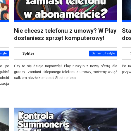
Nie chcesz telefonu z umowy? W Play
Sta
dostaniesz sprzęt komputerowy!
dos
Spliter
style
Gamer Lifestyle
ko po
Czy to się dzieje naprawdę? Play ruszyło z nową ofertą dla
Po u
gubić?
graczy - zamiast oklepanego telefonu z umowy, możemy wziąć
przyw
ndroid
całkiem niezłe kombo od Steelseriesa!
izacja