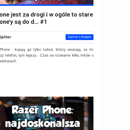
one jest za drogi i w ogóle to stare
one’y są do d… #1
Spliter
Gamer Lifestyle
Phone - kupują go tylko ludzie, którzy uważają, że im
zy telefon, tym lepszy... Czas na rozwianie kilku mitów o
telefonach.