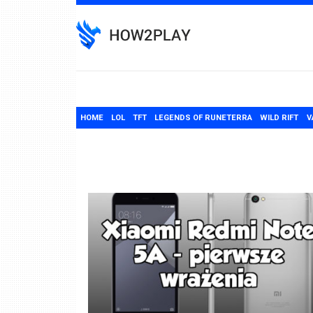
Skip
to
content
HOME
LOL
TFT
LEGENDS OF RUNETERRA
WILD RIFT
V