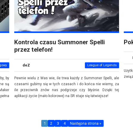
Kontrola czasu Summoner Spelli
Pok
przez telefon!
deZ
gowy
League of Legends
Użyt
związ
by, by
Pewnie wielu z Was wie, ile trwa każdy z Summoner Spelli, ale
one są
czasami gubimy się w tych czasach i do końca nie wiemy, za
 Maker
ile przeciwnik znów nas podgrzeje czy błyśnie. Dzięki tej
 pełna
aplikacji życie (mało kolorowe) na SR staje się łatwiejsze!
1
2
3
4
Następna strona »