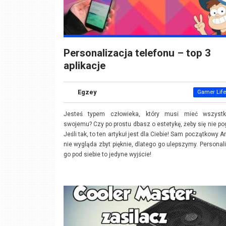
Personalizacja telefonu – top 3
aplikacje
Egzey
Gamer Life
Jesteś typem człowieka, który musi mieć wszyst
swojemu? Czy po prostu dbasz o estetykę, żeby się nie po
Jeśli tak, to ten artykuł jest dla Ciebie! Sam początkowy A
nie wygląda zbyt pięknie, dlatego go ulepszymy. Personal
go pod siebie to jedyne wyjście!