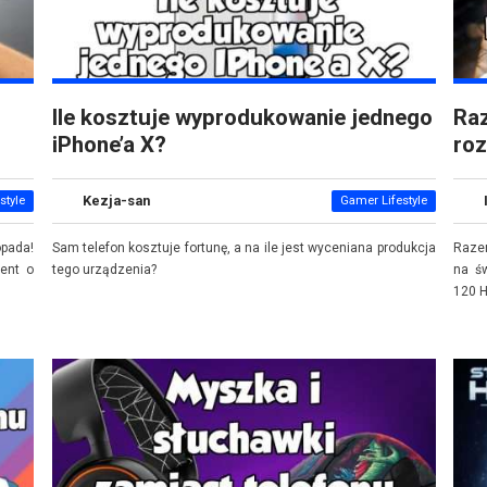
Ile kosztuje wyprodukowanie jednego
Raz
iPhone’a X?
ro
Kezja-san
style
Gamer Lifestyle
opada!
Sam telefon kosztuje fortunę, a na ile jest wyceniana produkcja
Raze
zent o
tego urządzenia?
na ś
120 H