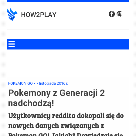
Skip
to
content
POKEMON GO
•
7 listopada 2016
r.
Pokemony z Generacji 2
nadchodzą!
Użytkownicy reddita dokopali się do
nowych danych związanych z
Pokemon GO! Jakich? Dowiedzcie się