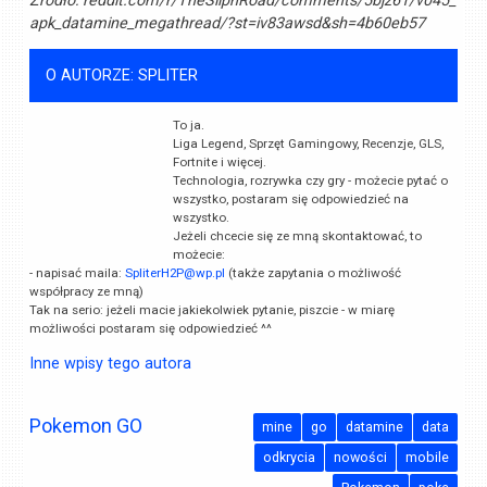
Źródło:
reddit.com/r/TheSilphRoad/comments/5bjz61/v045_
apk_datamine_megathread/?st=iv83awsd&sh=4b60eb57
O AUTORZE: SPLITER
To ja.
Liga Legend, Sprzęt Gamingowy, Recenzje, GLS,
Fortnite i więcej.
Technologia, rozrywka czy gry - możecie pytać o
wszystko, postaram się odpowiedzieć na
wszystko.
Jeżeli chcecie się ze mną skontaktować, to
możecie:
- napisać maila:
SpliterH2P@wp.pl
(także zapytania o możliwość
współpracy ze mną)
Tak na serio: jeżeli macie jakiekolwiek pytanie, piszcie - w miarę
możliwości postaram się odpowiedzieć ^^
Inne wpisy tego autora
Pokemon GO
mine
go
datamine
data
odkrycia
nowości
mobile