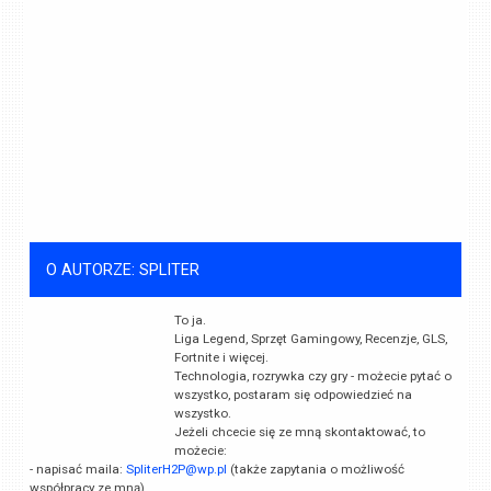
O AUTORZE: SPLITER
To ja.
Liga Legend, Sprzęt Gamingowy, Recenzje, GLS,
Fortnite i więcej.
Technologia, rozrywka czy gry - możecie pytać o
wszystko, postaram się odpowiedzieć na
wszystko.
Jeżeli chcecie się ze mną skontaktować, to
możecie:
- napisać maila:
SpliterH2P@wp.pl
(także zapytania o możliwość
współpracy ze mną)