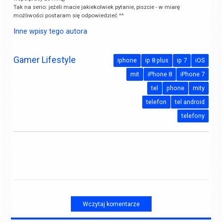
Tak na serio: jeżeli macie jakiekolwiek pytanie, piszcie - w miarę
możliwości postaram się odpowiedzieć ^^
Inne wpisy tego autora
Gamer Lifestyle
iphone
ip 8 plus
ip 7
iOS
mit
iPhone 8
iPhone 7
tel
phone
mity
telefon
tel android
telefony
Wczytaj komentarze