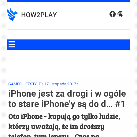
Skip
to
content
GAMER LIFESTYLE
•
17 listopada 2017
r.
iPhone jest za drogi i w ogóle
to stare iPhone’y są do d… #1
Oto iPhone - kupują go tylko ludzie,
którzy uważają, że im droższy
telefon, tym lepszy... Czas na