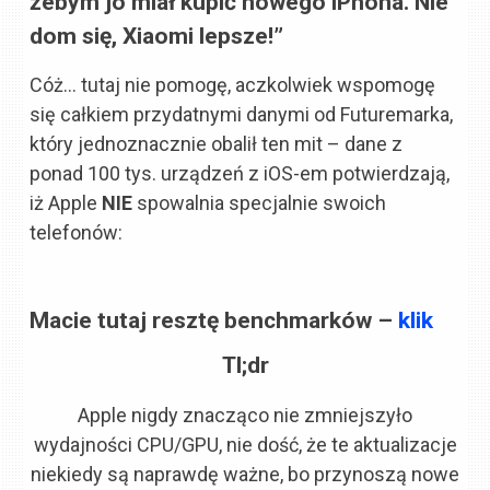
żebym jo miał kupić nowego iPhona. Nie
dom się, Xiaomi lepsze!”
Cóż… tutaj nie pomogę, aczkolwiek wspomogę
się całkiem przydatnymi danymi od Futuremarka,
który jednoznacznie obalił ten mit – dane z
ponad 100 tys. urządzeń z iOS-em potwierdzają,
iż Apple
NIE
spowalnia specjalnie swoich
telefonów:
Macie tutaj resztę benchmarków –
klik
Tl;dr
Apple nigdy znacząco nie zmniejszyło
wydajności CPU/GPU, nie dość, że te aktualizacje
niekiedy są naprawdę ważne, bo przynoszą nowe