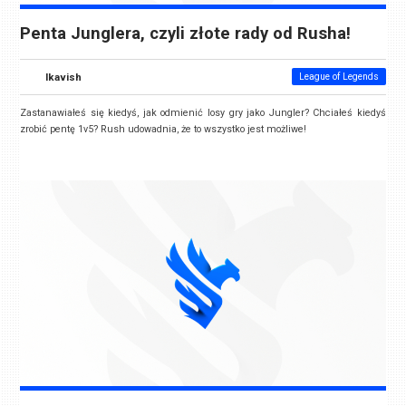
Penta Junglera, czyli złote rady od Rusha!
Ikavish
League of Legends
Zastanawiałeś się kiedyś, jak odmienić losy gry jako Jungler? Chciałeś kiedyś
zrobić pentę 1v5? Rush udowadnia, że to wszystko jest możliwe!