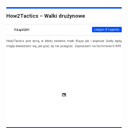
How2Tactics – Walki drużynowe
FiLip2201
League of Legends
How2Tactics jest serią, w której zarówno małe Brązy jak i większe Goldy będą
mogły dowiedzieć się, jak grać, by nie przegrać. Zapraszam na Summoner’s Rift!