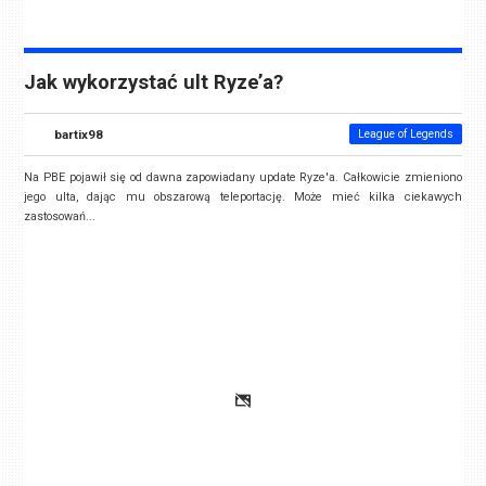
Jak wykorzystać ult Ryze’a?
bartix98
League of Legends
Na PBE pojawił się od dawna zapowiadany update Ryze'a. Całkowicie zmieniono
jego ulta, dając mu obszarową teleportację. Może mieć kilka ciekawych
zastosowań...