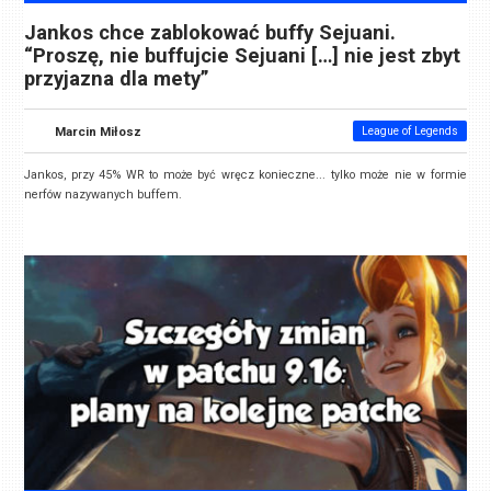
Jankos chce zablokować buffy Sejuani.
“Proszę, nie buffujcie Sejuani […] nie jest zbyt
przyjazna dla mety”
Marcin Miłosz
League of Legends
Jankos, przy 45% WR to może być wręcz konieczne... tylko może nie w formie
nerfów nazywanych buffem.