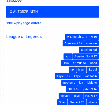
83682305
O AUTORZE: NLTH
Inne wpisy tego autora
League of Legends
9.17 patch 9.17
9.16
Aurelion 9.17
aurelion
aurelion sol
azir
Aurelion Sol 9.17
Ekko
dr. mundo
Corki
jax
ivern
Ezreal
Kayle 9.17
kayle
kassadin
nocturne
lux
leblanc
PBE 9.16
patch 9.16
sejuani
Riven
PBE 9.17
Shen
Shaco 9.20
shaco