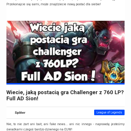
Przekonajcie się sami, może znajdziecie nową postać dla siebie!
Wiecie, jaką postacią gra Challenger z 760 LP?
Full AD Sion!
Spliter
League of Legends
Nie, to nie żart ani bait, ani fake news... ani nic innego - naprawdę jesteśmy
świadkami czegoś bardzo dziwnego na EUW!