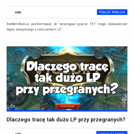
nlth
Potyczki Taktyczne
RiotIAmWalrus poinformował, że rankingowi gracze TFT mogli doświadczać
błędu związanego z naliczaniem LP.
Dlaczego tracę tak dużo LP przy przegranych?
nlth
League of Legends