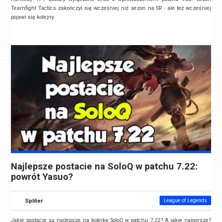
Teamfight Tactics zakończył się wcześniej niż sezon na SR - ale też wcześniej
pojawi się kolejny.
Najlepsze postacie na SoloQ w patchu 7.22:
powrót Yasuo?
Spliter
League of Legends
Jakie postacie są najlepsze na kolejkę SoloQ w patchu 7.22? A jakie najgorsze?