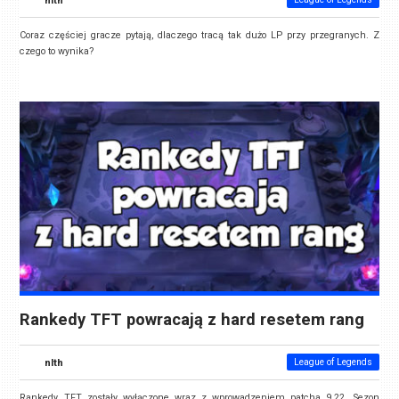
Coraz częściej gracze pytają, dlaczego tracą tak dużo LP przy przegranych. Z
czego to wynika?
Rankedy TFT powracają z hard resetem rang
nlth
League of Legends
Rankedy TFT zostały wyłączone wraz z wprowadzeniem patcha 9.22. Sezon