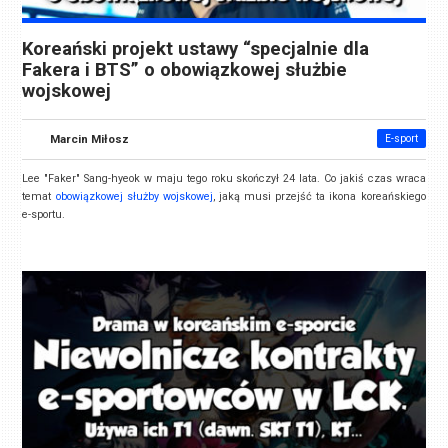
Koreański projekt ustawy “specjalnie dla
Fakera i BTS” o obowiązkowej służbie
wojskowej
Marcin Miłosz
E-sport
Lee "Faker" Sang-hyeok w maju tego roku skończył 24 lata. Co jakiś czas wraca
temat
obowiązkowej służby wojskowej
, jaką musi przejść ta ikona koreańskiego
e-sportu.