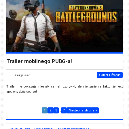
Trailer mobilnego PUBG-a!
Kezja-san
Gamer Lifestyle
Trailer nie pokazuje niestety samej rozgrywki, ale nie zmienia faktu, że jest
zrobiony dość dobrze!
1
2
3
…
7
Następna strona »