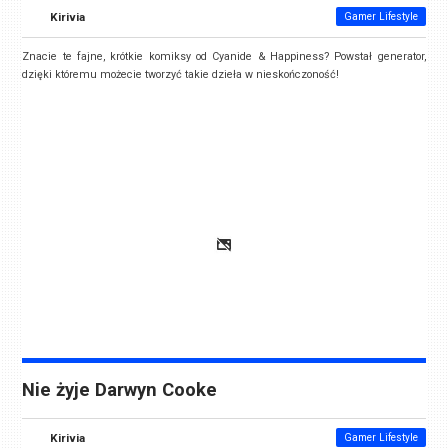
Kirivia
Gamer Lifestyle
Znacie te fajne, krótkie komiksy od Cyanide & Happiness? Powstał generator,
dzięki któremu możecie tworzyć takie dzieła w nieskończoność!
Nie żyje Darwyn Cooke
Kirivia
Gamer Lifestyle