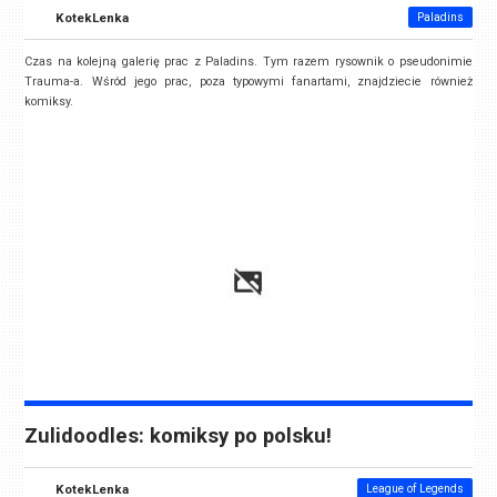
KotekLenka
Paladins
Czas na kolejną galerię prac z Paladins. Tym razem rysownik o pseudonimie
Trauma-a. Wśród jego prac, poza typowymi fanartami, znajdziecie również
komiksy.
Zulidoodles: komiksy po polsku!
KotekLenka
League of Legends