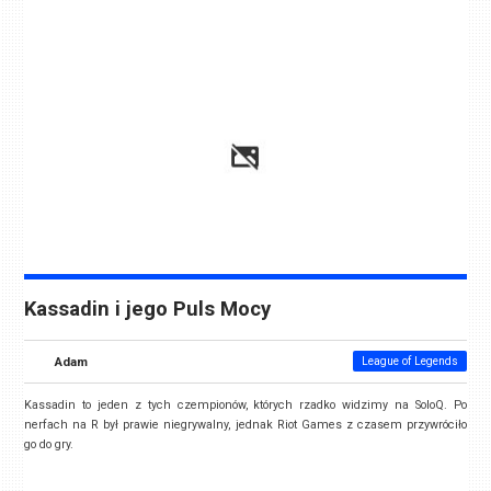
Kassadin i jego Puls Mocy
Adam
League of Legends
Kassadin to jeden z tych czempionów, których rzadko widzimy na SoloQ. Po
nerfach na R był prawie niegrywalny, jednak Riot Games z czasem przywróciło
go do gry.