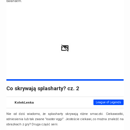
balansem.
Co skrywają splasharty? cz. 2
KotekLenka
League of Legends
Nie od dziś wiadomo, że splasharty skrywają różne smaczki. Ciekawostki,
odniesienia lub tak zwane "easter eggi". Jesteście ciekawi, co można znaleźć na
obrazkach z gry? Druga część serii.