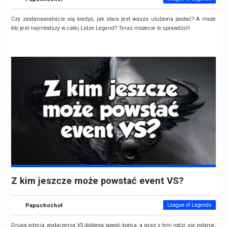
Czy zastanawialiście się kiedyś, jak stara jest wasza ulubiona postać? A może
kto jest najmłodszy w całej Lidze Legend? Teraz możecie to sprawdzić!
Z kim jeszcze może powstać event VS?
Papuchochoł
League of Legends
Druga edycja wydarzenia VS dobiega powoli końca, a wraz z tym rodzi się pytanie,