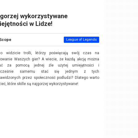
jgorzej wykorzystywane
ejętności w Lidze!
Scope
League of Legends
to widzicie trolli, którzy poświęcają swój czas na
wowanie Waszych gier? A wiecie, że każdą akcję można
uć za pomocą jednej źle użytej umiejętności i
nocześnie samemu stać się jednym z tych
nawidzonych przez społeczność podludzi? Dlatego warto
ieć, które skille są najgorzej wykorzystywane!