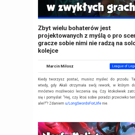
Zbyt wielu bohaterów jest
projektowanych z myślą o pro scen
gracze sobie nimi nie radzą na sol
kolejce
Marcin Miłosz
League of Leg
Kiedy tworzysz postać, musisz myśleć do przodu. Ta
wtedy, gdy Akali otrzymała swój rework, w którym do
mnóstwo możliwości leczenia się. Czy ktokolwiek zatr
się i pomyślał: "Hej, czy ktoś sobie poradzi przeciwko t
alei?"? Zdaniem
u/LongSwordsForLIife
nie.