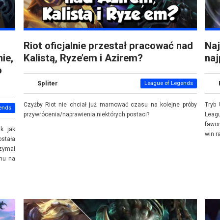
Riot oficjalnie przestał pracować nad
Naj
ie,
Kalistą, Ryze’em i Azirem?
naj
o
Spliter
League of Legends
Czyżby Riot nie chciał już marnować czasu na kolejne próby
Tryb 
ends
przywrócenia/naprawienia niektórych postaci?
Leag
fawo
k jak
win r
stała
zymał
emu na