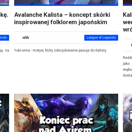
kę.
Avalanche Kalista – koncept skórki
Kal
inspirowanej folklorem japońskim
wed
wró
nlth
ends
League of Legends
ają na
Yuki-onna - motyw, który zdecydowanie pasuje do Kalisty.
Redd
jako
więk
dosta