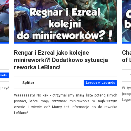
Rengar i Ezreal jako kolejne
Cha
minireworki?! Dodatkowo sytuacja
of 
reworka LeBlanc!
ends
Spliter
League of Legends
ejszyć
W ty
(cos
Waaaaaaat?! No kek - otrzymaliśmy małą listę potencjalnych
Lege
postaci, które mają otrzymać minireworka w najbliższym
czasie. I wiecie co? Mamy też informacje co do reworka
LeBlanc!