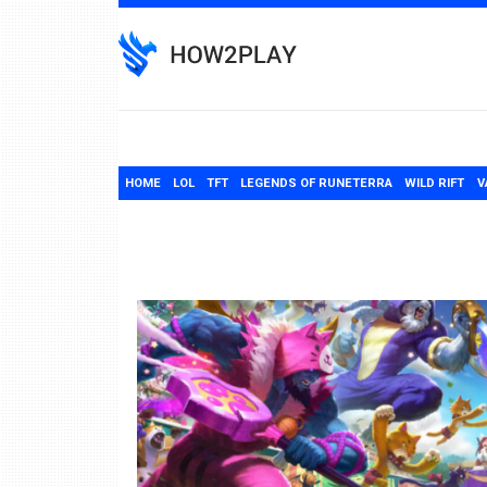
Skip
to
content
HOME
LOL
TFT
LEGENDS OF RUNETERRA
WILD RIFT
V