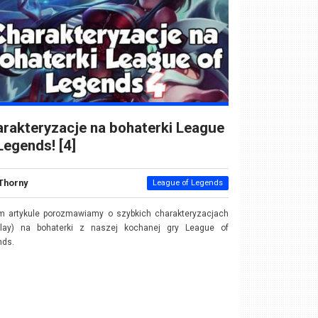
rakteryzacje na bohaterki League
Legends! [4]
Thorny
League of Legends
m artykule porozmawiamy o szybkich charakteryzacjach
play) na bohaterki z naszej kochanej gry League of
nds.