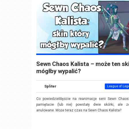
Sewn Chaos Kalista – może ten sk
mógłby wypalić?
Spliter
League of Leg
Co powiedzielibyście na reanimacje serii Sewn Chaos
pamiętacie (lub nie) powstały dwie skórki, ale zo
anulowane. Może teraz czas na Sewn Chaos Kalista?