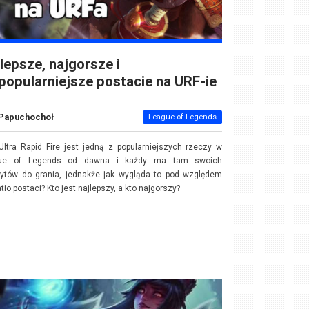
lepsze, najgorsze i
popularniejsze postacie na URF-ie
Papuchochoł
League of Legends
Ultra Rapid Fire jest jedną z popularniejszych rzeczy w
ue of Legends od dawna i każdy ma tam swoich
rytów do grania, jednakże jak wygląda to pod względem
atio postaci? Kto jest najlepszy, a kto najgorszy?