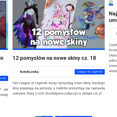
Na
umi
Częs
thro
zeps
in
12 pomysłów na nowe skiny cz. 18
jed
znie
wiedz
KotekLenka
League of Legends
ends
Fani League of Legends wciąż wymyślają nowe skiny. Każdego
dnia pojawiają się pomysły, a niektóre prezentują się naprawdę
? Jak
ciekawie. Który z nich chcielibyście zobaczyć w sklepie LoL-a?
stały