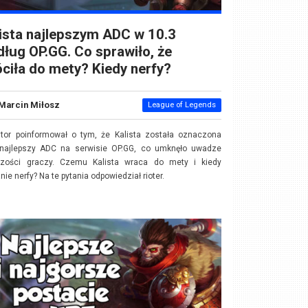
ista najlepszym ADC w 10.3
ług OP.GG. Co sprawiło, że
ciła do mety? Kiedy nerfy?
Marcin Miłosz
League of Legends
itor poinformował o tym, że Kalista została oznaczona
 najlepszy ADC na serwisie OP.GG, co umknęło uwadze
szości graczy. Czemu Kalista wraca do mety i kiedy
nie nerfy? Na te pytania odpowiedział rioter.