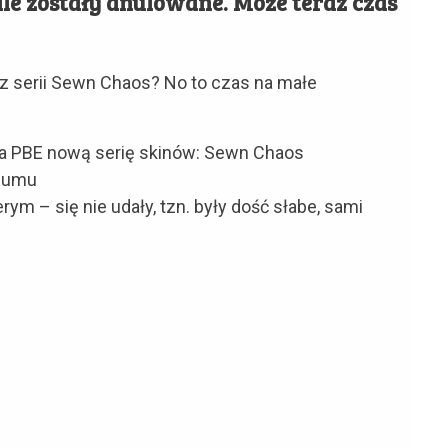
 ale zostały anulowane. Może teraz czas
 z serii Sewn Chaos? No to czas na małe
 na PBE nową serię skinów: Sewn Chaos
Amumu
ym – się nie udały, tzn. były dość słabe, sami