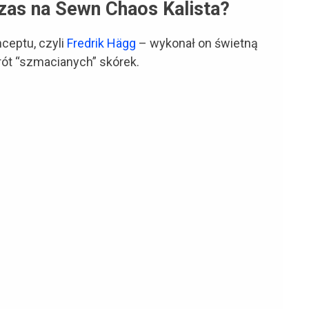
zas na Sewn Chaos Kalista?
ceptu, czyli
Fredrik Hägg
– wykonał on świetną
rót “szmacianych” skórek.