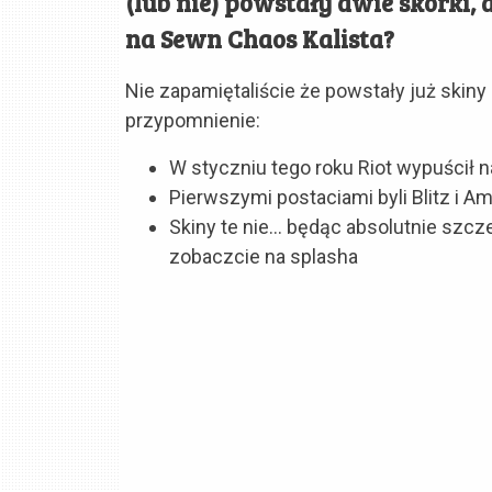
(lub nie) powstały dwie skórki,
na Sewn Chaos Kalista?
Nie zapamiętaliście że powstały już skiny
przypomnienie:
W styczniu tego roku Riot wypuścił
Pierwszymi postaciami byli Blitz i 
Skiny te nie… będąc absolutnie szczer
zobaczcie na splasha