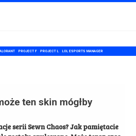
ALORANT
PROJECT F
PROJECT L
LOL ESPORTS MANAGER
może ten skin mógłby
acje serii Sewn Chaos? Jak pamiętacie