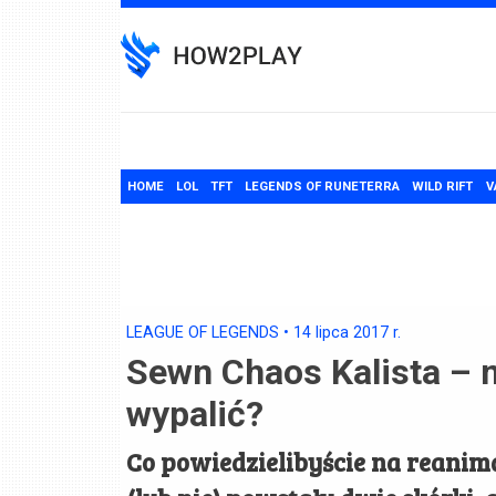
Skip
to
content
HOME
LOL
TFT
LEGENDS OF RUNETERRA
WILD RIFT
V
LEAGUE OF LEGENDS
•
14 lipca 2017
r.
Sewn Chaos Kalista – 
wypalić?
Co powiedzielibyście na reanim