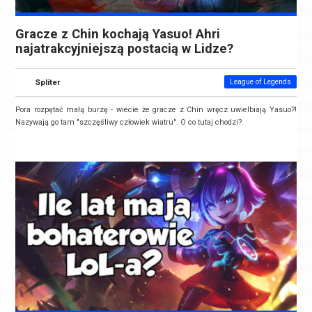
Gracze z Chin kochają Yasuo! Ahri
najatrakcyjniejszą postacią w Lidze?
Spliter
League of Legends
Pora rozpętać małą burzę - wiecie że gracze z Chin wręcz uwielbiają Yasuo?!
Nazywają go tam "szczęśliwy człowiek wiatru". O co tutaj chodzi?