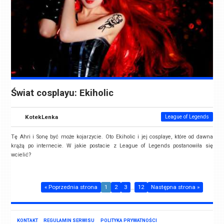
Świat cosplayu: Ekiholic
KotekLenka
League of Legends
Tę Ahri i Sonę być może kojarzycie. Oto Ekiholic i jej cosplaye, które od dawna
krążą po internecie. W jakie postacie z League of Legends postanowiła się
wcielić?
« Poprzednia strona
1
2
3
…
12
Następna strona »
KONTAKT
REGULAMIN SERWISU
POLITYKA PRYWATNOŚCI