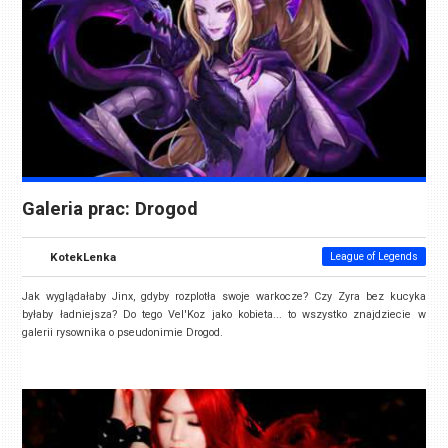
Galeria prac: Drogod
KotekLenka
League of Legends
Jak wyglądałaby Jinx, gdyby rozplotła swoje warkocze? Czy Zyra bez kucyka
byłaby ładniejsza? Do tego Vel'Koz jako kobieta... to wszystko znajdziecie w
galerii rysownika o pseudonimie Drogod.