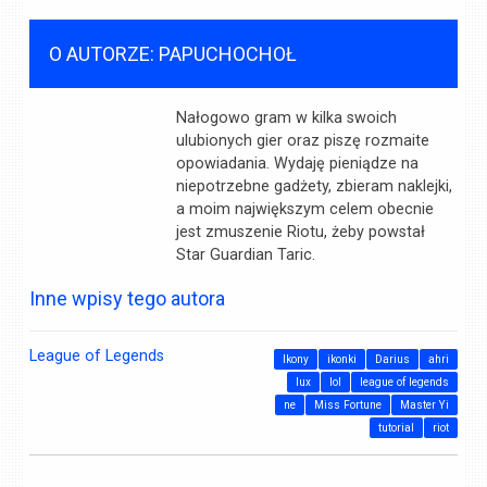
O AUTORZE: PAPUCHOCHOŁ
Nałogowo gram w kilka swoich
ulubionych gier oraz piszę rozmaite
opowiadania. Wydaję pieniądze na
niepotrzebne gadżety, zbieram naklejki,
a moim największym celem obecnie
jest zmuszenie Riotu, żeby powstał
Star Guardian Taric.
Inne wpisy tego autora
League of Legends
Ikony
ikonki
Darius
ahri
lux
lol
league of legends
ne
Miss Fortune
Master Yi
tutorial
riot