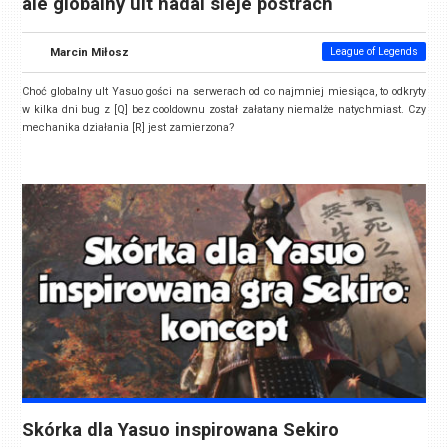
ale globalny ult nadal sieje postrach
Marcin Miłosz
League of Legends
Choć globalny ult Yasuo gości na serwerach od co najmniej miesiąca, to odkryty
w kilka dni bug z [Q] bez cooldownu został załatany niemalże natychmiast. Czy
mechanika działania [R] jest zamierzona?
Skórka dla Yasuo inspirowana Sekiro