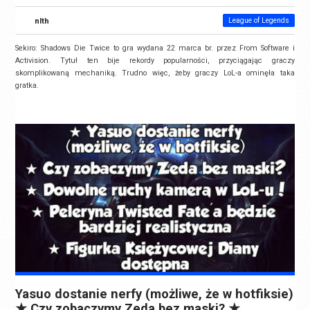
nlth
League of Legends
Sekiro: Shadows Die Twice to gra wydana 22 marca br. przez From Software i
Activision. Tytuł ten bije rekordy popularności, przyciągając graczy
skomplikowaną mechaniką. Trudno więc, żeby graczy LoL-a ominęła taka
gratka.
Yasuo dostanie nerfy (możliwe, że w hotfiksie)
★ Czy zobaczymy Zeda bez maski? ★