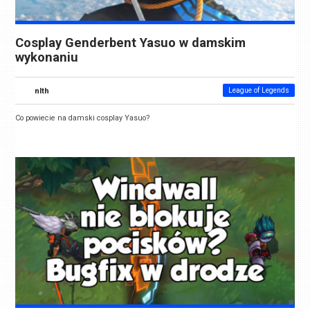
Cosplay Genderbent Yasuo w damskim
wykonaniu
nlth
League of Legends
Co powiecie na damski cosplay Yasuo?