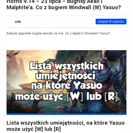
Hotfix 9.14 – 23 lipca – bugfixy Akali i
Malphite’a. Co z bugiem Windwall (W) Yasuo?
nlth
League of Legends
Kolejne poprawki bugów weszły na live. Co z błędem Windwall Yasuo?
Lista wszystkich umiejętności, na które Yasuo
może użyć [W] lub [R]