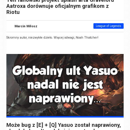
Ten fanowski projekt splash arta Gravelord
Aatroxa dorównuje oficjalnym grafikom z
Riotu
Marcin Miłosz
League of Legends
Skromny autor, niezwykłe dzieło. Więcej odwagi, Noah Thatcher!
Może bug z [E] + [Q] Yasuo został naprawiony,