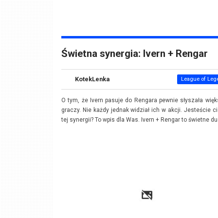
Świetna synergia: Ivern + Rengar
KotekLenka
League of Leg
O tym, że Ivern pasuje do Rengara pewnie słyszała wię
graczy. Nie każdy jednak widział ich w akcji. Jesteście c
tej synergii? To wpis dla Was. Ivern + Rengar to świetne d