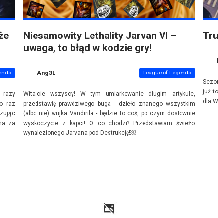
że
Niesamowity Lethality Jarvan VI –
Tru
uwaga, to błąd w kodzie gry!
Ang3L
ends
League of Legends
Sezon
już t
 razy
Witajcie wszyscy! W tym umiarkowanie długim artykule,
dla W
o raz
przedstawię prawdziwego buga - dzieło znanego wszystkim
azując
(albo nie) wujka Vandirila - będzie to coś, po czym dosłownie
na za
wyskoczycie z kapci! O co chodzi? Przedstawiam świeżo
wynalezionego Jarvana pod Destrukcję!￼