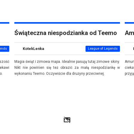
Świąteczna niespodzianka od Teemo
Am
KotekLenka
ends
League of Legends
kszość
Magia świąt i zimowa mapa. Idealnie pasują tutaj zimowe skiny.
Amum
iekawi
Nikt nie powinien się też obrazić za małą niespodziankę w
ciek
uo.
wykonaniu Teemo. Oczywiście dla drużyny przeciwnej.
przyj