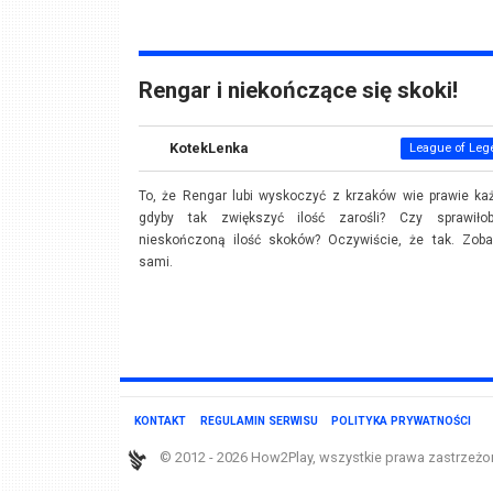
Rengar i niekończące się skoki!
KotekLenka
League of Leg
To, że Rengar lubi wyskoczyć z krzaków wie prawie ka
gdyby tak zwiększyć ilość zarośli? Czy sprawiło
nieskończoną ilość skoków? Oczywiście, że tak. Zoba
sami.
KONTAKT
REGULAMIN SERWISU
POLITYKA PRYWATNOŚCI
© 2012 - 2026 How2Play, wszystkie prawa zastrzeżo