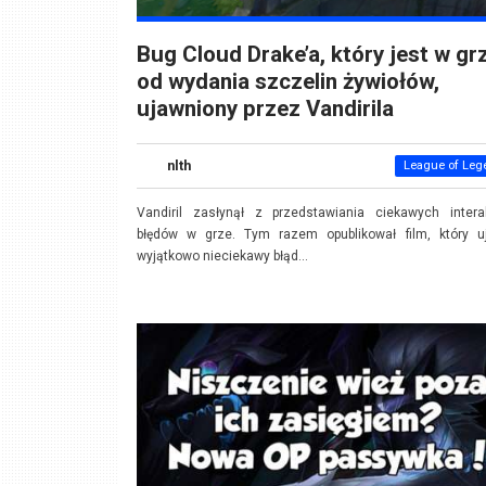
Bug Cloud Drake’a, który jest w gr
od wydania szczelin żywiołów,
ujawniony przez Vandirila
nlth
League of Leg
Vandiril zasłynął z przedstawiania ciekawych interak
błędów w grze. Tym razem opublikował film, który uj
wyjątkowo nieciekawy błąd...