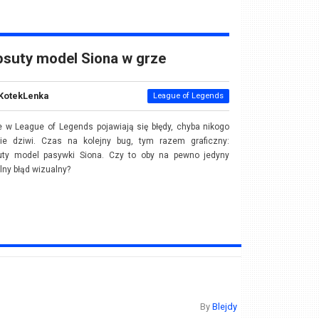
suty model Siona w grze
KotekLenka
League of Legends
e w League of Legends pojawiają się błędy, chyba nikogo
nie dziwi. Czas na kolejny bug, tym razem graficzny:
uty model pasywki Siona. Czy to oby na pewno jedyny
lny błąd wizualny?
By
Blejdy