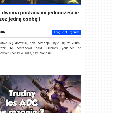
a dwoma postaciami jednocześnie
zez jedną osobę!)
nlth
League of Legends
łatwo się domyślić, taki potencjał kryje się w Yuumi.
wdzić to postanowił nasz ulubiony youtuber od
powych rzeczy w Lidze, czyli Vandiril.