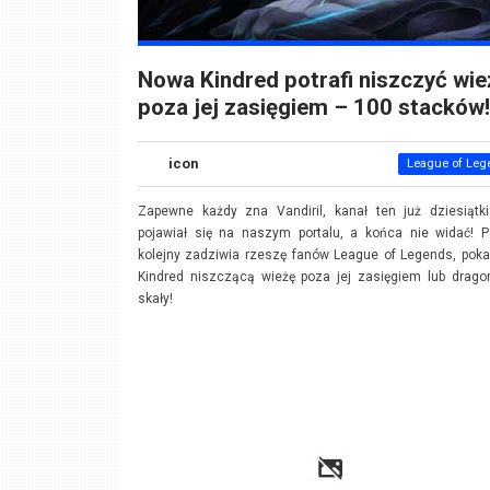
Nowa Kindred potrafi niszczyć wie
poza jej zasięgiem – 100 stacków!
icon
League of Leg
Zapewne każdy zna Vandiril, kanał ten już dziesiątki
pojawiał się na naszym portalu, a końca nie widać! P
kolejny zadziwia rzeszę fanów League of Legends, pok
Kindred niszczącą wieżę poza jej zasięgiem lub drago
skały!