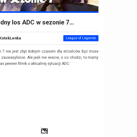
dny los ADC w sezonie 7…
KotekLenka
League of Legends
 7 nie jest zbyt dobrym czasem dla strzelców. Być może
o zauważyliście. Ale jeśli nie wiecie, o co chodzi, to mamy
as pewien filmik o aktualnej sytuacji ADC.