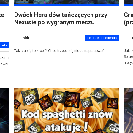
ze
Dwóch Heraldów tańczących przy
Gr
Nexusie po wygranym meczu
(pr
nlth
League of Legends
ends
Tak, da się to zrobić! Choć trzeba się nieco napracować...
Jak 
Spra
cji i
niety
awnił