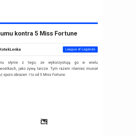
umu kontra 5 Miss Fortune
KotekLenka
League of Legends
u słynie z tego, że wykorzystują go w wielu
awostkach, jako żywą tarcze. Tym razem również musiał
ąć sporo obrażeń. I to od 5 Miss Fortune.