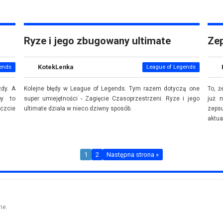
Ryze i jego zbugowany ultimate
Zep
KotekLenka
ends
League of Legends
żdy. A
Kolejne błędy w League of Legends. Tym razem dotyczą one
To, ż
by to
super umiejętności - Zagięcie Czasoprzestrzeni. Ryze i jego
już 
czcie
ultimate działa w nieco dziwny sposób.
zeps
aktua
1
2
Następna strona »
ne.