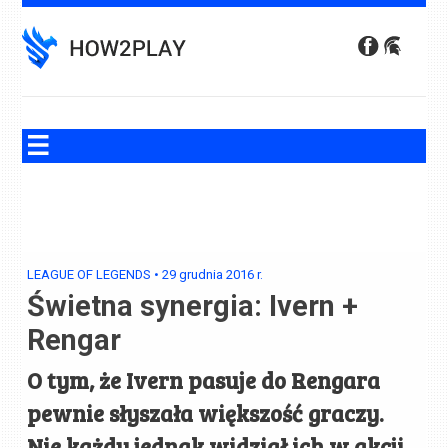
Skip
to
content
LEAGUE OF LEGENDS
•
29 grudnia 2016
r.
Świetna synergia: Ivern +
Rengar
O tym, że Ivern pasuje do Rengara
pewnie słyszała większość graczy.
Nie każdy jednak widział ich w akcji.