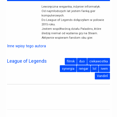
Leworęczna weganka, inżynier informatyk.
Od najmłodszych lat jestem fanką gier
komputerowych.
Do League of Legends dołączyłam w połowie
2015 roku.
Jestem współtwórcą działu Paladins, które
śledzę niemal od wydania gry na Steam.
Aktywnie wspieram fandom obu gier.
Inne wpisy tego autora
League of Legends
filmik
duo
ciekawostka
synergia
rengar
lol
ivern
Vandiril