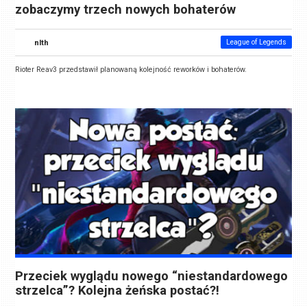
zobaczymy trzech nowych bohaterów
nlth
League of Legends
Rioter Reav3 przedstawił planowaną kolejność reworków i bohaterów.
Przeciek wyglądu nowego “niestandardowego
strzelca”? Kolejna żeńska postać?!