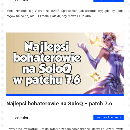
Meta zmienia się z dnia na dzień. Sprawdźcie, jak obecnie wygląda sytuacja
bogów na dolnej alei - Ezreala, Caitlyn, Kog'Mawa i Luciana.
Najlepsi bohaterowie na SoloQ – patch 7.6
patmajor
League of Legends
Czym grać, by wygrać? - takie pytanie zadają sobie gracze, którzy znudzeni swoją