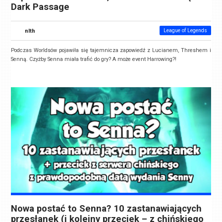
Dark Passage
nlth
League of Legends
Podczas Worldsów pojawiła się tajemnicza zapowiedź z Lucianem, Threshem i
Senną. Czyżby Senna miała trafić do gry? A może event Harrowing?!
Nowa postać to Senna? 10 zastanawiających
przesłanek (i kolejny przeciek – z chińskiego