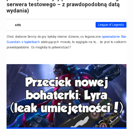
serwera testowego – z prawdopodobną datą
wydania)
nlth
League of Legends
Choć dodanie Senny do gry byłoby równie dziwne, co tegoroczne
opowiadanie Star
Guardian o bąbelkach
atakujących miasto, to wygląda na to... że jest to całkiem
prawdopodobne. Co mogłoby to potwierdzać?