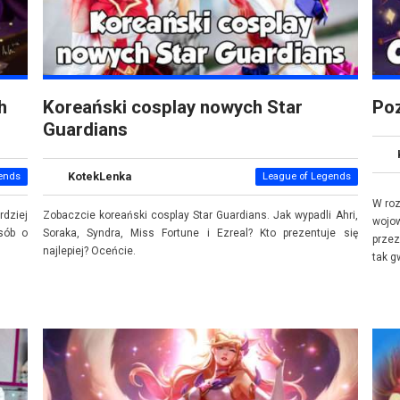
h
Koreański cosplay nowych Star
Poz
Guardians
KotekLenka
ends
League of Legends
W ro
dziej
Zobaczcie koreański cosplay Star Guardians. Jak wypadli Ahri,
wojow
sób o
Soraka, Syndra, Miss Fortune i Ezreal? Kto prezentuje się
przez
najlepiej? Oceńcie.
tak g