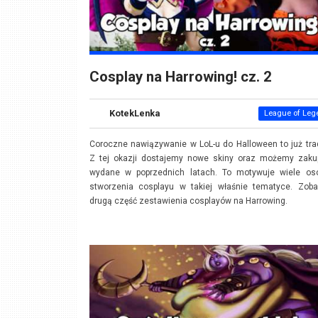
Cosplay na Harrowing! cz. 2
KotekLenka
League of Leg
Coroczne nawiązywanie w LoL-u do Halloween to już tra
Z tej okazji dostajemy nowe skiny oraz możemy zakup
wydane w poprzednich latach. To motywuje wiele os
stworzenia cosplayu w takiej właśnie tematyce. Zoba
drugą część zestawienia cosplayów na Harrowing.