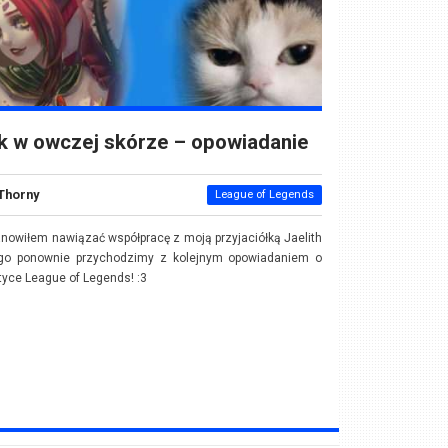
k w owczej skórze – opowiadanie
Thorny
League of Legends
nowiłem nawiązać współpracę z moją przyjaciółką Jaelith
ego ponownie przychodzimy z kolejnym opowiadaniem o
yce League of Legends! :3