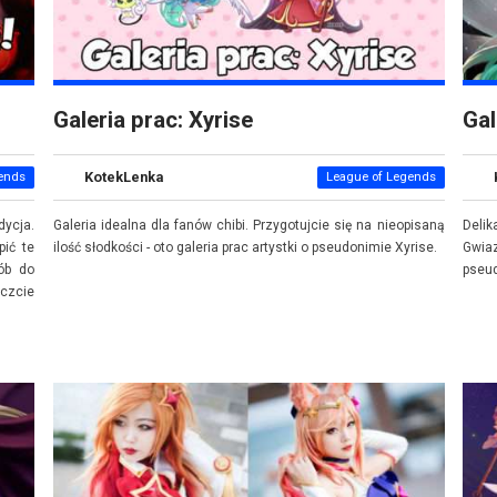
Galeria prac: Xyrise
Gal
KotekLenka
ends
League of Legends
dycja.
Galeria idealna dla fanów chibi. Przygotujcie się na nieopisaną
Delik
ić te
ilość słodkości - oto galeria prac artystki o pseudonimie Xyrise.
Gwia
ób do
pseud
czcie