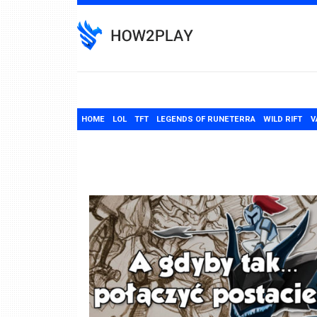
Skip
to
content
HOME
LOL
TFT
LEGENDS OF RUNETERRA
WILD RIFT
V