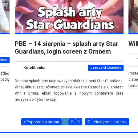
PBE – 14 sierpnia – splash arty Star
Wil
Guardians, login screen z Ornnem
ends
KotekLenka
League of Legends
 zdjęć
Posta
padły
dlat
Dodano splash arty najnowszych skórek z serii Star Guardians.
temat
W tej aktualizacji również polskie kwestie Czarodziejki Gwiazd
Ahri i Ornna, ekran logowania z nowym bohaterem oraz
muzyka do trybu Inwazji.
« Poprzednia strona
1
2
3
…
7
Następna strona »