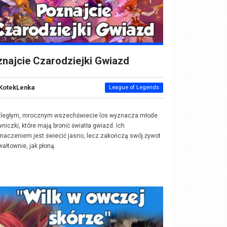
najcie Czarodziejki Gwiazd
KotekLenka
League of Legends
zległym, mrocznym wszechświecie los wyznacza młode
niczki, które mają bronić światła gwiazd. Ich
naczeniem jest świecić jasno, lecz zakończą swój żywot
wałtownie, jak płoną.