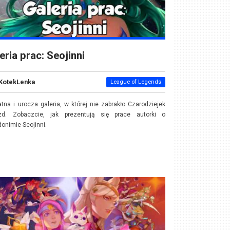
eria prac: Seojinni
KotekLenka
League of Legends
atna i urocza galeria, w której nie zabrakło Czarodziejek
zd. Zobaczcie, jak prezentują się prace autorki o
onimie Seojinni.