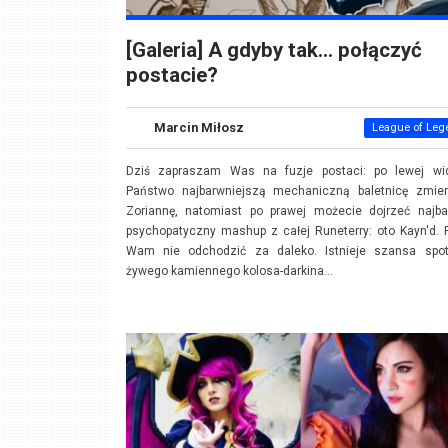
[Galeria] A gdyby tak… połączyć
postacie?
Marcin Miłosz
League of Leg
Dziś zapraszam Was na fuzje postaci: po lewej wid
Państwo najbarwniejszą mechaniczną baletnicę zmier
Zoriannę, natomiast po prawej możecie dojrzeć najbar
psychopatyczny mashup z całej Runeterry: oto Kayn'd.
Wam nie odchodzić za daleko. Istnieje szansa spot
żywego kamiennego kolosa-darkina...