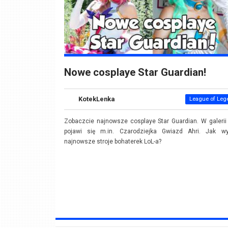
Nowe cosplaye Star Guardian!
KotekLenka
League of Leg
Zobaczcie najnowsze cosplaye Star Guardian. W galerii
pojawi się m.in. Czarodziejka Gwiazd Ahri. Jak wy
najnowsze stroje bohaterek LoL-a?