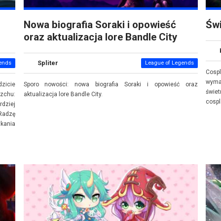
Nowa biografia Soraki i opowieść
Świ
oraz aktualizacja lore Bandle City
Spliter
ends
League of Legends
Cospl
wyma
zicie
Sporo nowości: nowa biografia Soraki i opowieść oraz
świet
zchu:
aktualizacja lore Bandle City.
cospl
dziej
 Radzę
kania