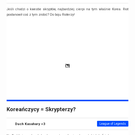
Jeśli chodzi o kwestie skryptów, najbardziej cierpi na tym właśnie Korea. Riot
postanowił coś z tym zrobić? Do boju Rioterzy!
Koreańczycy = Skrypterzy?
Duch Kasahary <3
League of Legends