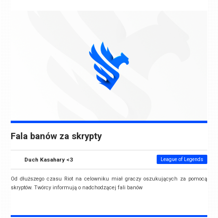
Fala banów za skrypty
Duch Kasahary <3
League of Legends
Od dłuższego czasu Riot na celowniku miał graczy oszukujących za pomocą
skryptów. Twórcy informują o nadchodzącej fali banów