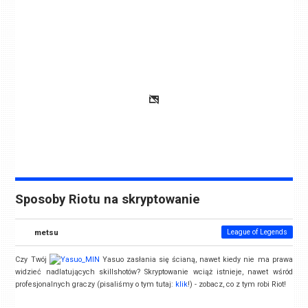
Sposoby Riotu na skryptowanie
metsu
League of Legends
Czy Twój
Yasuo zasłania się ścianą, nawet kiedy nie ma prawa
widzieć nadlatujących skillshotów? Skryptowanie wciąż istnieje, nawet wśród
profesjonalnych graczy (pisaliśmy o tym tutaj:
klik
!) - zobacz, co z tym robi Riot!