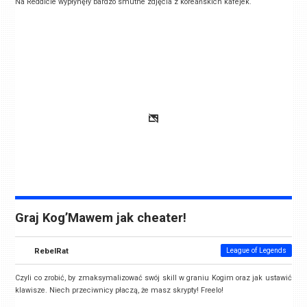
Na Reddicie wypłynęły bardzo smutne zdjęcia z koreańskich kafejek.
Graj Kog’Mawem jak cheater!
RebelRat
League of Legends
Czyli co zrobić, by zmaksymalizować swój skill w graniu Kogim oraz jak ustawić
klawisze. Niech przeciwnicy płaczą, że masz skrypty! Freelo!