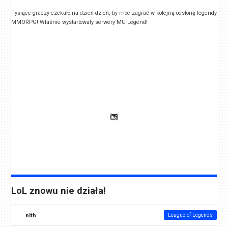
Tysiące graczy czekało na dzień dzień, by móc zagrać w kolejną odsłonę legendy
MMORPG! Właśnie wystartowały serwery MU Legend!
LoL znowu nie działa!
nlth
League of Legends