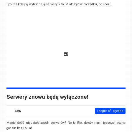
I po raz kolejny wybuchają serwery Rito! Miało być w porządku, no i cóż...
Serwery znowu będą wyłączone!
nlth
League of Legends
Macie dość niedziałających serwerów? No to Riot dołoży nam jeszcze trochę
godzin bez LoL-a!