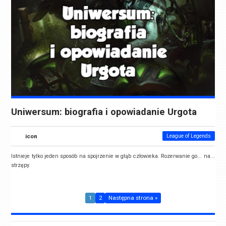
Uniwersum: biografia i opowiadanie Urgota
icon
League of Legends
Istnieje tylko jeden sposób na spojrzenie w głąb człowieka. Rozerwanie go... na...
strzępy.
1
2
Następna strona »