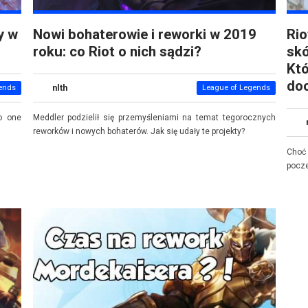
y w
Nowi bohaterowie i reworki w 2019
Rio
roku: co Riot o nich sądzi?
sk
Kt
doc
nlth
ends
League of Legends
o one
Meddler podzielił się przemyśleniami na temat tegorocznych
reworków i nowych bohaterów. Jak się udały te projekty?
Choć
pocze