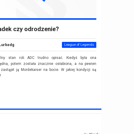
adek czy odrodzenie?
Lurkedg
League of Legends
alny stan roli ADC trudno opisać. Kiedyś była ona
będna, potem została znacznie osłabiona, a na pewien
zastąpił ją Mordekaiser na bocie. W jakiej kondycji są
?