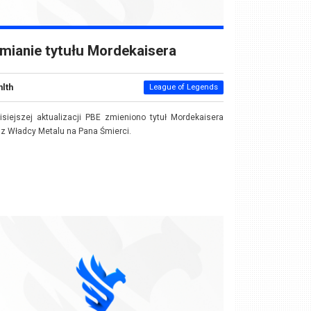
mianie tytułu Mordekaisera
nlth
League of Legends
siejszej aktualizacji PBE zmieniono tytuł Mordekaisera
) z Władcy Metalu na Pana Śmierci.