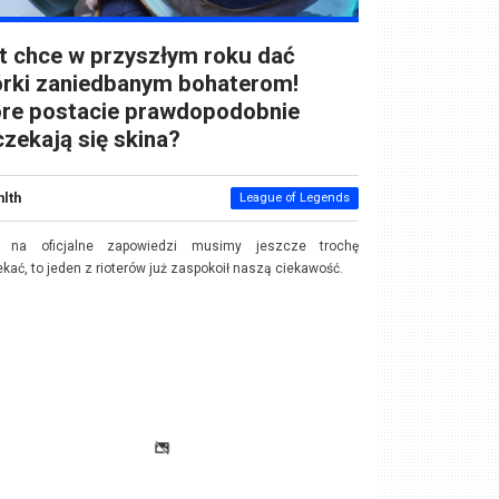
t chce w przyszłym roku dać
órki zaniedbanym bohaterom!
óre postacie prawdopodobnie
zekają się skina?
nlth
League of Legends
 na oficjalne zapowiedzi musimy jeszcze trochę
kać, to jeden z rioterów już zaspokoił naszą ciekawość.