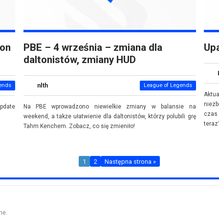
ion
PBE – 4 września – zmiana dla
Up
daltonistów, zmiany HUD
nlth
ends
League of Legends
Aktu
niez
pdate
Na PBE wprowadzono niewielkie zmiany w balansie na
czas 
weekend, a także ułatwienie dla daltonistów, którzy polubili grę
teraz
Tahm Kenchem. Zobacz, co się zmieniło!
1
2
Następna strona »
ne.