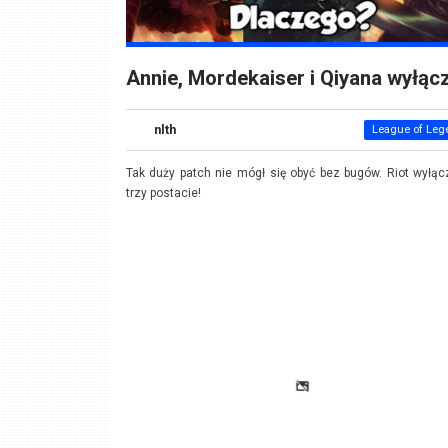
Annie, Mordekaiser i Qiyana wyłąc
nlth
League of Leg
Tak duży patch nie mógł się obyć bez bugów. Riot wyłąc
trzy postacie!