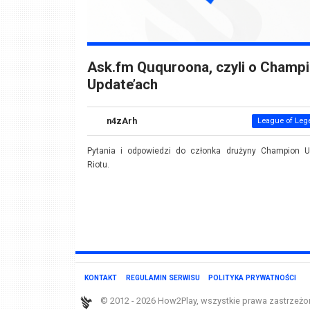
Ask.fm Ququroona, czyli o Champ
Update’ach
n4zArh
League of Leg
Pytania i odpowiedzi do członka drużyny Champion U
Riotu.
KONTAKT
REGULAMIN SERWISU
POLITYKA PRYWATNOŚCI
© 2012 - 2026 How2Play, wszystkie prawa zastrzeżo