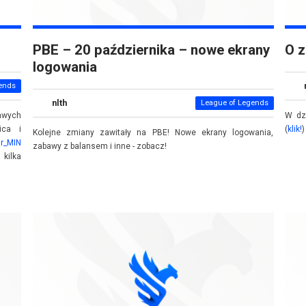
PBE – 20 października – nowe ekrany
O z
logowania
ends
nlth
League of Legends
kawych
W dzi
ica i
(
klik!
Kolejne zmiany zawitały na PBE! Nowe ekrany logowania,
zabawy z balansem i inne - zobacz!
ilka