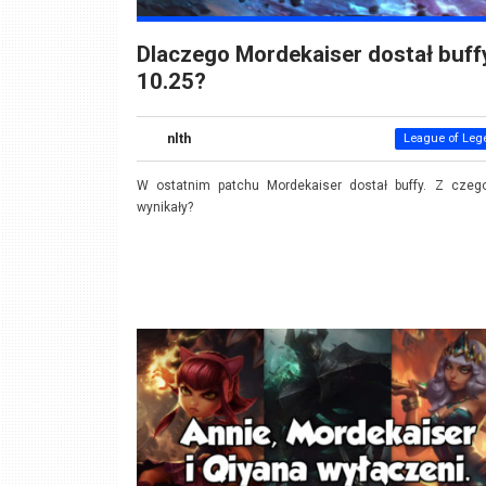
Dlaczego Mordekaiser dostał buff
10.25?
nlth
League of Leg
W ostatnim patchu Mordekaiser dostał buffy. Z czeg
wynikały?