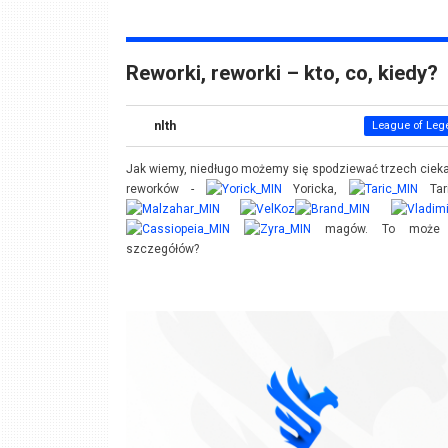
Reworki, reworki – kto, co, kiedy?
nlth
League of Leg
Jak wiemy, niedługo możemy się spodziewać trzech cie
reworków -
Yoricka,
Tar
magów. To może k
szczegółów?