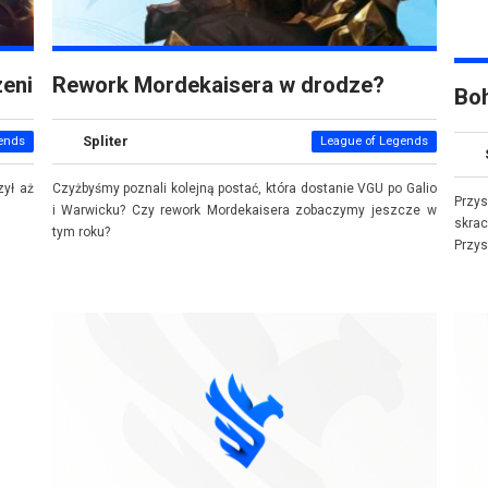
zeni
Rework Mordekaisera w drodze?
Boh
Spliter
ends
League of Legends
zył aż
Czyżbyśmy poznali kolejną postać, która dostanie VGU po Galio
Przy
i Warwicku? Czy rework Mordekaisera zobaczymy jeszcze w
skrac
tym roku?
Przy