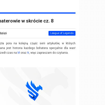
aterowie w skrócie cz. 8
Szizi
League of Legends
szła pora na kolejną część serii artykułów, w których
ana jest historia każdego bohatera specjalnie dla was!
szedł czas na
M
oraz
N
, więc zapraszam do czytania.