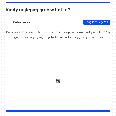
Kiedy najlepiej grać w LoL-a?
KotekLenka
League of Legends
Zastanawialiście się może, czy pora dnia ma wpływ na rozgrywkę w LoL-u? Czy
nocne granie daje więcej wygranych? A może opłaca się grać tylko w dzień?