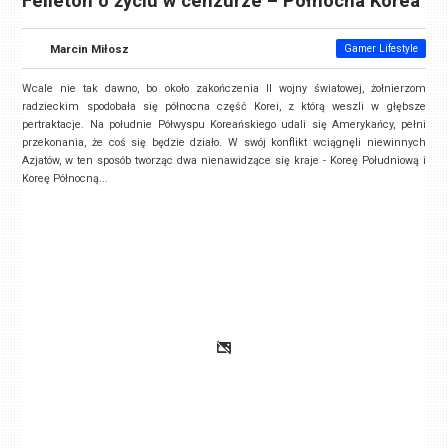
Felieton o życiu w cenzurze – Północna Korea
Marcin Miłosz
Gamer Lifestyle
Wcale nie tak dawno, bo około zakończenia II wojny światowej, żołnierzom
radzieckim spodobała się północna część Korei, z którą weszli w głębsze
pertraktacje. Na południe Półwyspu Koreańskiego udali się Amerykańcy, pełni
przekonania, że coś się będzie działo. W swój konflikt wciągnęli niewinnych
Azjatów, w ten sposób tworząc dwa nienawidzące się kraje - Koreę Południową i
Koreę Północną...