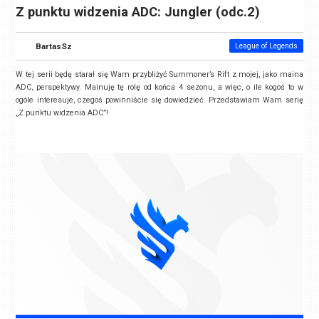
Z punktu widzenia ADC: Jungler (odc.2)
BartasSz
League of Legends
W tej serii będę starał się Wam przybliżyć Summoner’s Rift z mojej, jako maina
ADC, perspektywy. Mainuję tę rolę od końca 4 sezonu, a więc, o ile kogoś to w
ogóle interesuje, czegoś powinniście się dowiedzieć. Przedstawiam Wam serię
„Z punktu widzenia ADC”!