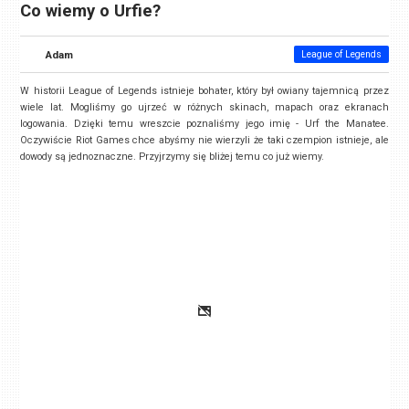
Co wiemy o Urfie?
Adam
League of Legends
W historii League of Legends istnieje bohater, który był owiany tajemnicą przez
wiele lat. Mogliśmy go ujrzeć w różnych skinach, mapach oraz ekranach
logowania. Dzięki temu wreszcie poznaliśmy jego imię - Urf the Manatee.
Oczywiście Riot Games chce abyśmy nie wierzyli że taki czempion istnieje, ale
dowody są jednoznaczne. Przyjrzymy się bliżej temu co już wiemy.