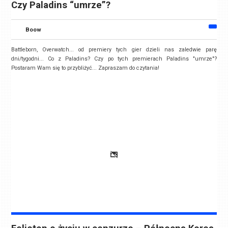
Czy Paladins “umrze”?
Boow
Battleborn, Overwatch... od premiery tych gier dzieli nas zaledwie parę
dni/tygodni... Co z Paladins? Czy po tych premierach Paladins "umrze"?
Postaram Wam się to przybliżyć... Zapraszam do czytania!