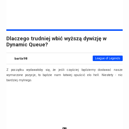
Dlaczego trudniej wbić wyższą dywizję w
Dynamic Queue?
bartix98
League of Legends
Z początku wydawałoby się, że jeśli częściej będziemy dostawać nasze
wymarzone pozycje, to będzie nam łatwiej opuścić elo hell. Niestety - nic
bardziej mylnego.