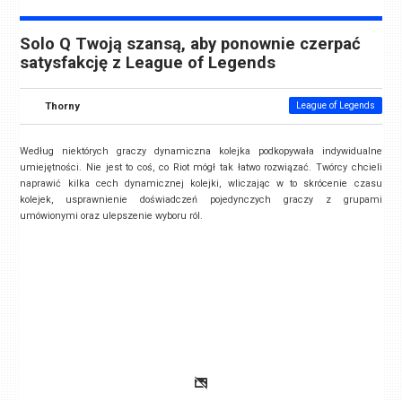
Solo Q Twoją szansą, aby ponownie czerpać
satysfakcję z League of Legends
Thorny
League of Legends
Według niektórych graczy dynamiczna kolejka podkopywała indywidualne
umiejętności. Nie jest to coś, co Riot mógł tak łatwo rozwiązać. Twórcy chcieli
naprawić kilka cech dynamicznej kolejki, wliczając w to skrócenie czasu
kolejek, usprawnienie doświadczeń pojedynczych graczy z grupami
umówionymi oraz ulepszenie wyboru ról.