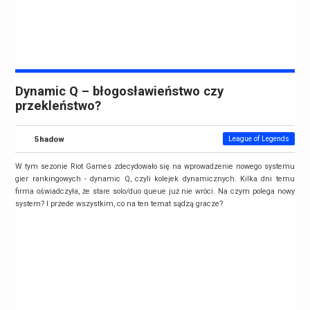
Dynamic Q – błogosławieństwo czy
przekleństwo?
5hadow
League of Legends
W tym sezonie Riot Games zdecydowało się na wprowadzenie nowego systemu
gier rankingowych - dynamic Q, czyli kolejek dynamicznych. Kilka dni temu
firma oświadczyła, że stare solo/duo queue już nie wróci. Na czym polega nowy
system? I przede wszystkim, co na ten temat sądzą gracze?