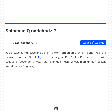
Solnamic Q nadchodzi?
Duch Kasahary <3
League of Legends
Jakiś czas temu powstał autorski projekt zmieniania dynamicznej kolejki o
nazwie Solnamic Q (
Click!
). Okazuje się, że Riot "zakosił" ideę społeczności
League of Legends. Chodzi tutaj o ankietę, która w ostatnich dniach została
rozesłana wśród graczy.