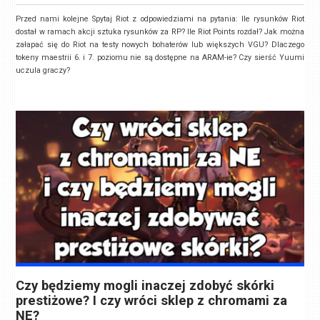
Przed nami kolejne Spytaj Riot z odpowiedziami na pytania: Ile rysunków Riot
dostał w ramach akcji sztuka rysunków za RP? Ile Riot Points rozdał? Jak można
załapać się do Riot na testy nowych bohaterów lub większych VGU? Dlaczego
tokeny maestrii 6. i 7. poziomu nie są dostępne na ARAM-ie? Czy sierść Yuumi
uczula graczy?
Czy będziemy mogli inaczej zdobyć skórki
prestiżowe? I czy wróci sklep z chromami za
NE?