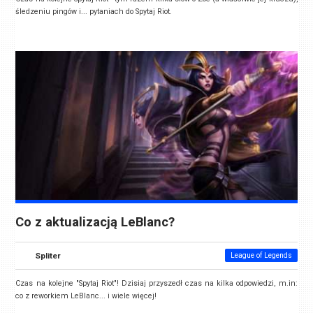
śledzeniu pingów i... pytaniach do Spytaj Riot.
Co z aktualizacją LeBlanc?
Spliter
League of Legends
Czas na kolejne "Spytaj Riot"! Dzisiaj przyszedł czas na kilka odpowiedzi, m.in:
co z reworkiem LeBlanc... i wiele więcej!