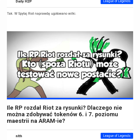
Daily H2P
League of Legends
Tak. W Spytaj Riot naprawdę ugotowano wilki.
Ile RP rozdał Riot za rysunki? Dlaczego nie
można zdobywać tokenów 6. i 7. poziomu
maestrii na ARAM-ie?
nlth
League of Legends