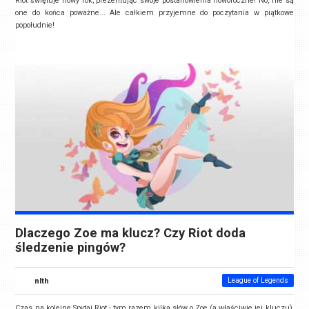
Riot świętuje nowy rok, prezentując swoje postanowienia noworoczne! No, nie są
one do końca poważne... Ale całkiem przyjemne do poczytania w piątkowe
popołudnie!
Dlaczego Zoe ma klucz? Czy Riot doda
śledzenie pingów?
nlth
League of Legends
Czas na kolejne Spytaj Riot - tym razem kilka słów o Zoe (a właściwie jej kluczu),