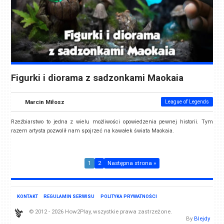
Figurki i diorama z sadzonkami Maokaia
Marcin Miłosz
League of Legends
Rzeźbiarstwo to jedna z wielu możliwości opowiedzenia pewnej historii. Tym
razem artysta pozwolił nam spojrzeć na kawałek świata Maokaia.
1
2
Następna strona »
KONTAKT
REGULAMIN SERWISU
POLITYKA PRYWATNOŚCI
© 2012 - 2026 How2Play, wszystkie prawa zastrzeżone.
By
Blejdy