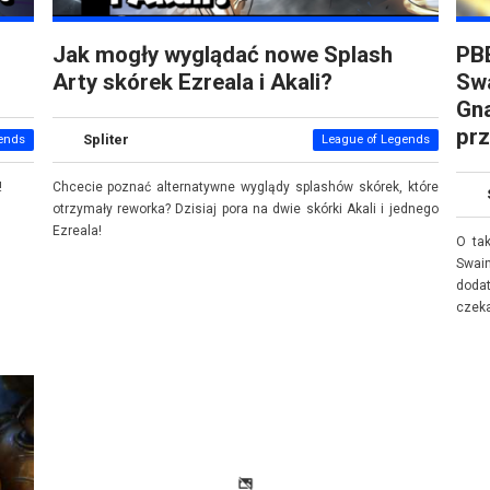
Jak mogły wyglądać nowe Splash
PBE
Arty skórek Ezreala i Akali?
Swa
Gna
pr
Spliter
ends
League of Legends
!
Chcecie poznać alternatywne wyglądy splashów skórek, które
otrzymały reworka? Dzisiaj pora na dwie skórki Akali i jednego
Ezreala!
O ta
Swain
doda
czeka