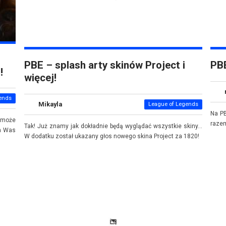
PBE – splash arty skinów Project i
PBE
!
więcej!
ends
Mikayla
League of Legends
Na PB
A może
raze
Tak! Już znamy jak dokładnie będą wyglądać wszystkie skiny...
la Was
W dodatku został ukazany głos nowego skina Project za 1820!