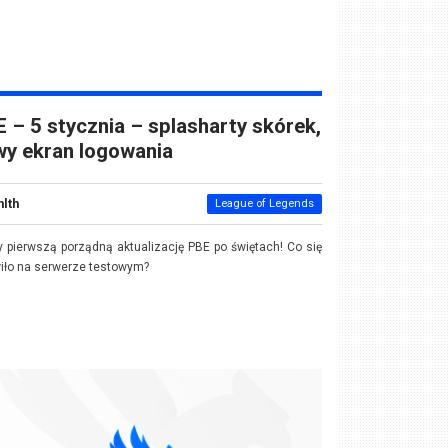
 – 5 stycznia – splasharty skórek,
y ekran logowania
nlth
League of Legends
pierwszą porządną aktualizację PBE po świętach! Co się
iło na serwerze testowym?