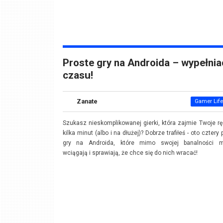
Proste gry na Androida – wypełni
czasu!
Zanate
Gamer Life
Szukasz nieskomplikowanej gierki, która zajmie Twoje r
kilka minut (albo i na dłużej)? Dobrze trafiłeś - oto cztery 
gry na Androida, które mimo swojej banalności 
wciągają i sprawiają, że chce się do nich wracać!