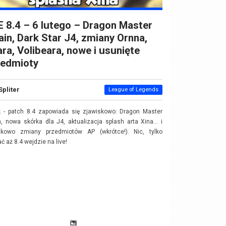
 8.4 – 6 lutego – Dragon Master
in, Dark Star J4, zmiany Ornna,
ra, Volibeara, nowe i usunięte
zedmioty
Spliter
League of Legends
k - patch 8.4 zapowiada się zjawiskowo: Dragon Master
, nowa skórka dla J4, aktualizacja splash arta Xina... i
tkowo zmiany przedmiotów AP (wkrótce!). Nic, tylko
ć aż 8.4 wejdzie na live!