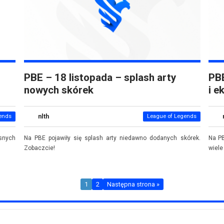
PBE – 18 listopada – splash arty
PBE
nowych skórek
i e
nlth
ends
League of Legends
asnych
Na PBE pojawiły się splash arty niedawno dodanych skórek.
Na PB
Zobaczcie!
wiele
1
2
Następna strona »