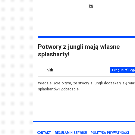
Potwory z jungli mają własne
splasharty!
nlth
League of Leg
Wiedzieliście o tym, że stwory z jungli doczekały się wł
splashartów? Zobaczcie!
KONTAKT
REGULAMIN SERWISU
POLITYKA PRYWATNOŚCI