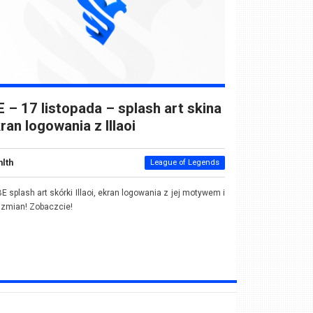
 – 17 listopada – splash art skina
kran logowania z Illaoi
nlth
League of Legends
E splash art skórki Illaoi, ekran logowania z jej motywem i
 zmian! Zobaczcie!