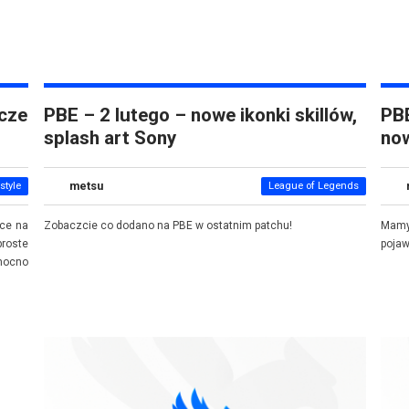
acze
PBE – 2 lutego – nowe ikonki skillów,
PBE
splash art Sony
now
metsu
style
League of Legends
ęce na
Zobaczcie co dodano na PBE w ostatnim patchu!
Mamy 
proste
pojaw
mocno