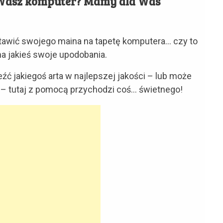
a Wasz komputer? Mamy dla Was
tawić swojego maina na tapetę komputera… czy to
a jakieś swoje upodobania.
ć jakiegoś arta w najlepszej jakości – lub może
 – tutaj z pomocą przychodzi coś… świetnego!