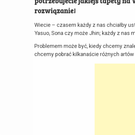
potrzebujecie jakiejś tapety n
rozwiązanie!
Wiecie – czasem każdy z nas chciałby us
Yasuo, Sona czy może Jhin; każdy z nas m
Problemem może być, kiedy chcemy znaleź
chcemy pobrać kilkanaście różnych artów