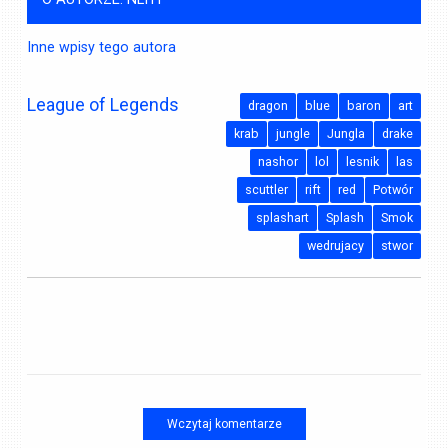
Inne wpisy tego autora
League of Legends
dragon
blue
baron
art
krab
jungle
Jungla
drake
nashor
lol
lesnik
las
scuttler
rift
red
Potwór
splashart
Splash
Smok
wedrujacy
stwor
Wczytaj komentarze