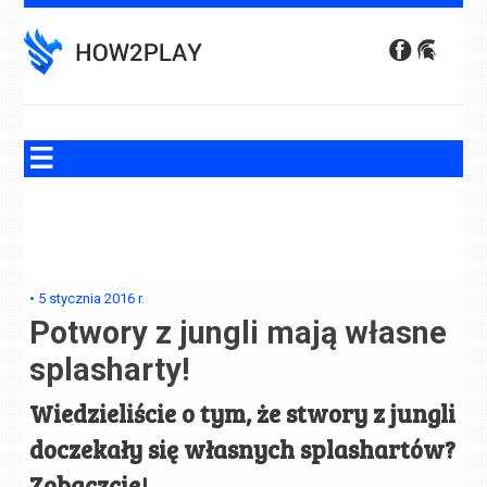
Skip
to
content
•
5 stycznia 2016
r.
Potwory z jungli mają własne
splasharty!
Wiedzieliście o tym, że stwory z jungli
doczekały się własnych splashartów?
Zobaczcie!