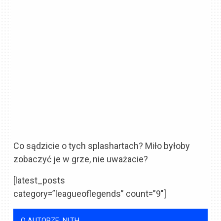
Co sądzicie o tych splashartach? Miło byłoby
zobaczyć je w grze, nie uważacie?
[latest_posts
category=”leagueoflegends” count=”9″]
O AUTORZE: NLTH