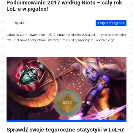
Podsumowanie 2017 według Riotu – cały rok
LoL-a w pigułce!
Spliter
League of Legends
Jakby to Wam powiedzieć... 2017 zaraz się skończy! Dla LoL-a był to bardzo dobry
rok - Riot nawet przygotował świetny film o 2017, wpadnijcie i obczajcie go!
Sprawdź swoje tegoroczne statystyki w LoL-u!