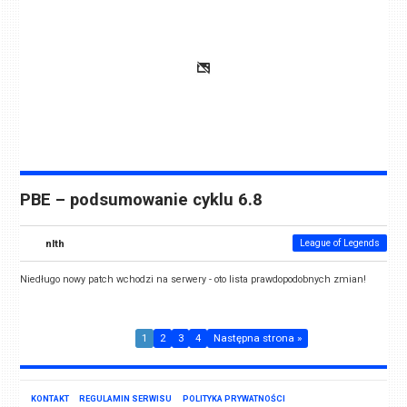
PBE – podsumowanie cyklu 6.8
nlth
League of Legends
Niedługo nowy patch wchodzi na serwery - oto lista prawdopodobnych zmian!
1
2
3
4
Następna strona »
KONTAKT
REGULAMIN SERWISU
POLITYKA PRYWATNOŚCI