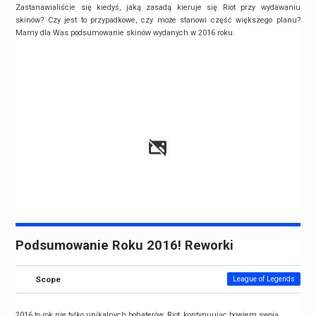
Zastanawialiście się kiedyś, jaką zasadą kieruje się Riot przy wydawaniu
skinów? Czy jest to przypadkowe, czy może stanowi część większego planu?
Mamy dla Was podsumowanie skinów wydanych w 2016 roku.
Podsumowanie Roku 2016! Reworki
Scope
League of Legends
2016 to rok nie tylko unikalnych bohaterów. Riot, kontynuując bowiem swoją