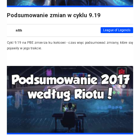
Podsumowanie zmian w cyklu 9.19
nlth
League of Legends
Cykl 9.19 na PBE zmierza ku końcowi - czas więc podsumować zmiany, które się
pojawiły w jego trakcie.